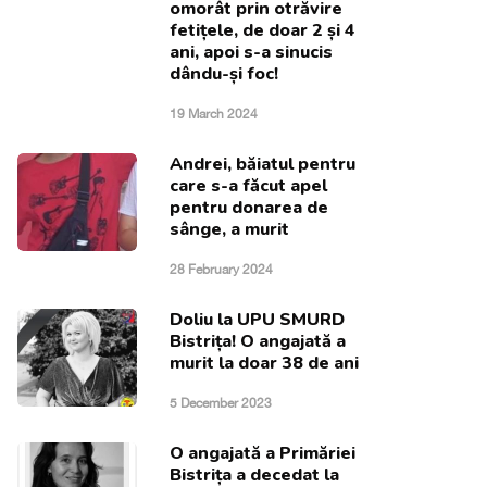
omorât prin otrăvire
fetițele, de doar 2 și 4
ani, apoi s-a sinucis
dându-și foc!
19 March 2024
Andrei, băiatul pentru
care s-a făcut apel
pentru donarea de
sânge, a murit
28 February 2024
Doliu la UPU SMURD
Bistrița! O angajată a
murit la doar 38 de ani
5 December 2023
O angajată a Primăriei
Bistrița a decedat la