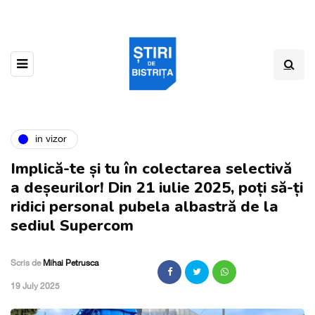
in vizor
Implică-te și tu în colectarea selectivă
a deșeurilor! Din 21 iulie 2025, poți să-ți
ridici personal pubela albastră de la
sediul Supercom
Scris de
Mihai Petrusca
,
19 July 2025