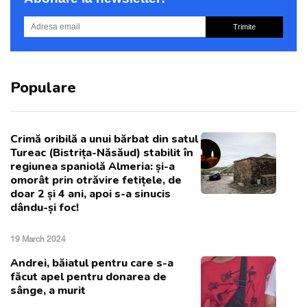
Trimite
Populare
Crimă oribilă a unui bărbat din satul
Tureac (Bistrița-Năsăud) stabilit în
regiunea spaniolă Almeria: și-a
omorât prin otrăvire fetițele, de
doar 2 și 4 ani, apoi s-a sinucis
dându-și foc!
19 March 2024
Andrei, băiatul pentru care s-a
făcut apel pentru donarea de
sânge, a murit