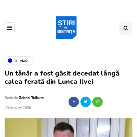
in vizor
Un tânăr a fost găsit decedat lângă
calea ferată din Lunca Ilvei
Scris de
Gabriel Tulbure
,
19 August 2025