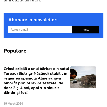
Abonare la newsletter:
Trimite
Populare
Crimă oribilă a unui bărbat din satul
Tureac (Bistrița-Năsăud) stabilit în
regiunea spaniolă Almeria: și-a
omorât prin otrăvire fetițele, de
doar 2 și 4 ani, apoi s-a sinucis
dându-și foc!
19 March 2024