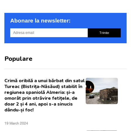
Abonare la newsletter:
Trimite
Populare
Crimă oribilă a unui bărbat din satul
Tureac (Bistrița-Năsăud) stabilit în
regiunea spaniolă Almeria: și-a
omorât prin otrăvire fetițele, de
doar 2 și 4 ani, apoi s-a sinucis
dându-și foc!
19 March 2024