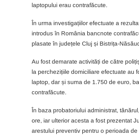
laptopului erau contrafăcute.
În urma investigațiilor efectuate a rezult
introdus în România bancnote contrafăcute
plasate în județele Cluj și Bistrița-Năsău
Au fost demarate activități de către polițișt
la perchezițiile domiciliare efectuate au f
laptop, dar și suma de 1.750 de euro, banc
contrafăcute.
În baza probatoriului administrat, tânărul
ore, iar ulterior acesta a fost prezentat
arestului preventiv pentru o perioada de 