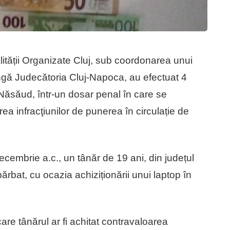
alității Organizate Cluj, sub coordonarea unui
ângă Judecătoria Cluj-Napoca, au efectuat 4
ța-Năsăud, într-un dosar penal în care se
rea infracţiunilor de punerea în circulație de
decembrie a.c., un tânăr de 19 ani, din județul
bărbat, cu ocazia achiziționării unui laptop în
are tânărul ar fi achitat contravaloarea