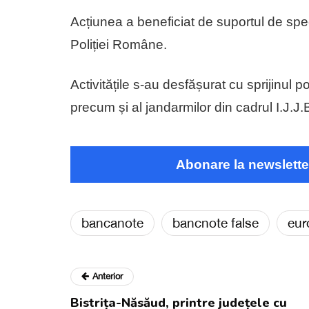
Acțiunea a beneficiat de suportul de speci
Poliției Române.
Activitățile s-au desfășurat cu sprijinul p
precum și al jandarmilor din cadrul I.J.J.
Abonare la newslette
bancanote
bancnote false
eur
Anterior
Bistrița-Năsăud, printre județele cu