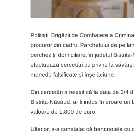
Polițiștii Brigăzii de Combatere a Crimin
procuror din cadrul Parchetului de pe l
percheziții domiciliare, în județul Bistri
efectuează cercetări cu privire la săvârşi
monede falsificate și înșelăciune.
Din cercetări a reieșit că la data de 3/4 
Bistrița-Năsăud, ar fi indus în eroare un 
valoare de 1.800 de euro.
Ulterior, s-a constatat că bancnotele cu c