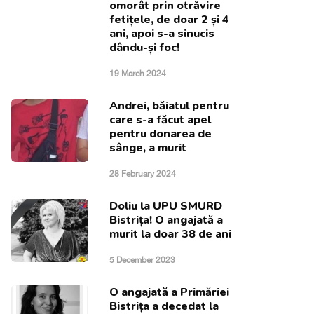
omorât prin otrăvire
fetițele, de doar 2 și 4
ani, apoi s-a sinucis
dându-și foc!
19 March 2024
Andrei, băiatul pentru
care s-a făcut apel
pentru donarea de
sânge, a murit
28 February 2024
Doliu la UPU SMURD
Bistrița! O angajată a
murit la doar 38 de ani
5 December 2023
O angajată a Primăriei
Bistrița a decedat la