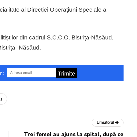
alitate al Direcției Operațiuni Speciale al
olițiștilor din cadrul S.C.C.O. Bistrița-Năsăud,
Bistrița- Năsăud.
r:
Trimite
o
Urmatorul
Trei femei au ajuns la spital, după ce