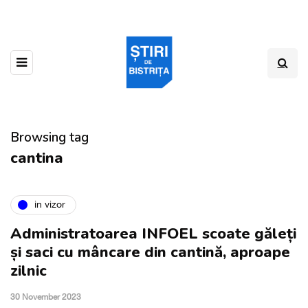
Browsing tag
cantina
in vizor
Administratoarea INFOEL scoate găleți
și saci cu mâncare din cantină, aproape
zilnic
30 November 2023