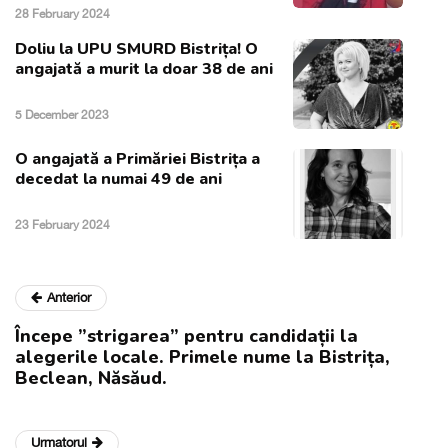
28 February 2024
Doliu la UPU SMURD Bistrița! O
angajată a murit la doar 38 de ani
5 December 2023
O angajată a Primăriei Bistrița a
decedat la numai 49 de ani
23 February 2024
Anterior
Începe ”strigarea” pentru candidații la
alegerile locale. Primele nume la Bistrița,
Beclean, Năsăud.
Urmatorul