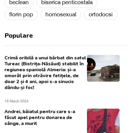
beclean
biserica penticostala
florin pop
homosexual
ortodocsi
Populare
Crimă oribilă a unui bărbat din satul
Tureac (Bistrița-Năsăud) stabilit în
regiunea spaniolă Almeria: și-a
omorât prin otrăvire fetițele, de
doar 2 și 4 ani, apoi s-a sinucis
dându-și foc!
19 March 2024
Andrei, băiatul pentru care s-a
făcut apel pentru donarea de
sânge, a murit