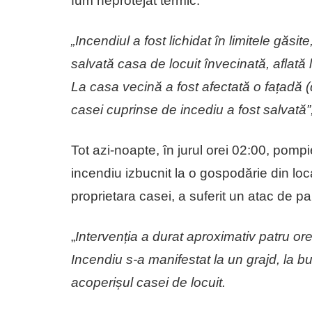
fum neprotejat termic.
„Incendiul a fost lichidat în limitele găsite
salvată casa de locuit învecinată, aflată
La casa vecină a fost afectată o fațadă (
casei cuprinse de incediu a fost salvată”
Tot azi-noapte, în jurul orei 02:00, pompier
incendiu izbucnit la o gospodărie din loc
proprietara casei, a suferit un atac de pa
„
Intervenția a durat aproximativ patru ore.
Incendiu s-a manifestat la un grajd, la b
acoperișul casei de locuit.