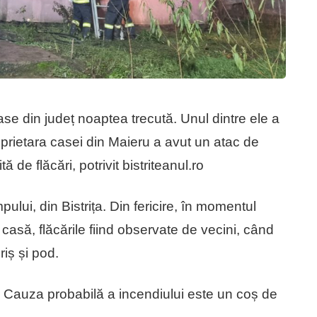
se din județ noaptea trecută. Unul dintre ele a
Proprietara casei din Maieru a avut un atac de
de flăcări, potrivit bistriteanul.ro
lui, din Bistrița. Din fericire, în momentul
n casă, flăcările fiind observate de vecini, când
iș și pod.
i. Cauza probabilă a incendiului este un coș de