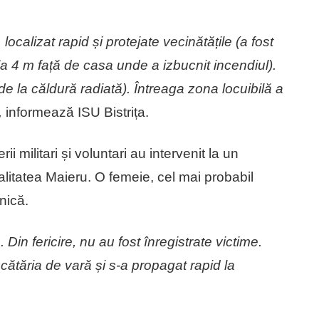
, localizat rapid și protejate vecinătățile (a fost
 la 4 m față de casa unde a izbucnit incendiul).
de la căldură radiată). Întreaga zona locuibilă a
,
informează ISU Bistrița.
ii militari și voluntari au intervenit la un
alitatea Maieru. O femeie, cel mai probabil
nică.
 Din fericire, nu au fost înregistrate victime.
ucătăria de vară și s-a propagat rapid la