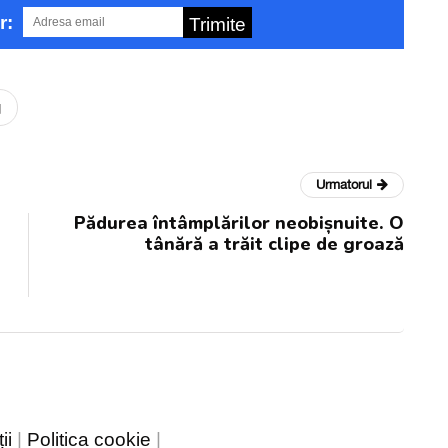
r:
Trimite
u
Urmatorul
Pădurea întâmplărilor neobișnuite. O
tânără a trăit clipe de groază
ii
|
Politica cookie
|