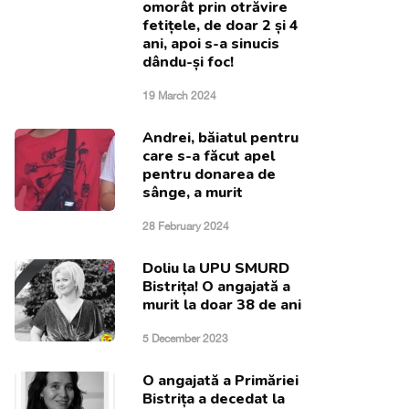
omorât prin otrăvire
fetițele, de doar 2 și 4
ani, apoi s-a sinucis
dându-și foc!
19 March 2024
Andrei, băiatul pentru
care s-a făcut apel
pentru donarea de
sânge, a murit
28 February 2024
Doliu la UPU SMURD
Bistrița! O angajată a
murit la doar 38 de ani
5 December 2023
O angajată a Primăriei
Bistrița a decedat la