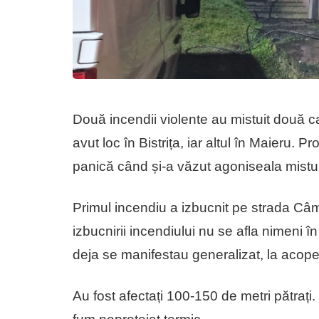
Două incendii violente au mistuit două ca
avut loc în Bistrița, iar altul în Maieru. 
panică când și-a văzut agoniseala mistuită 
Primul incendiu a izbucnit pe strada Câmpu
izbucnirii incendiului nu se afla nimeni î
deja se manifestau generalizat, la acoper
Au fost afectați 100-150 de metri pătraț