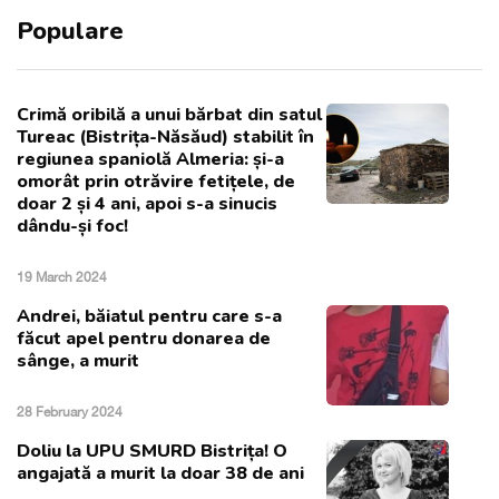
Populare
Crimă oribilă a unui bărbat din satul
Tureac (Bistrița-Năsăud) stabilit în
regiunea spaniolă Almeria: și-a
omorât prin otrăvire fetițele, de
doar 2 și 4 ani, apoi s-a sinucis
dându-și foc!
19 March 2024
Andrei, băiatul pentru care s-a
făcut apel pentru donarea de
sânge, a murit
28 February 2024
Doliu la UPU SMURD Bistrița! O
angajată a murit la doar 38 de ani