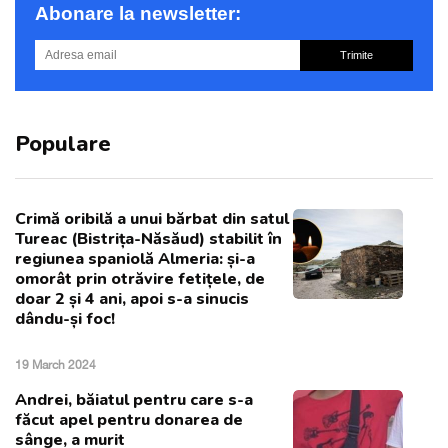
Abonare la newsletter:
Trimite
Populare
Crimă oribilă a unui bărbat din satul
Tureac (Bistrița-Năsăud) stabilit în
regiunea spaniolă Almeria: și-a
omorât prin otrăvire fetițele, de
doar 2 și 4 ani, apoi s-a sinucis
dându-și foc!
19 March 2024
Andrei, băiatul pentru care s-a
făcut apel pentru donarea de
sânge, a murit