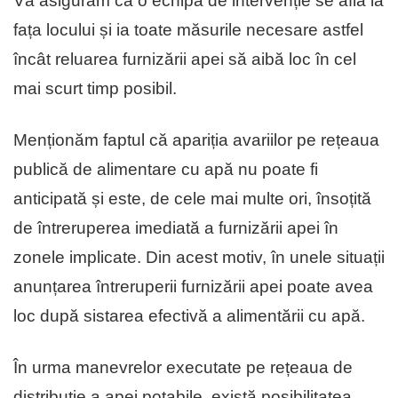
Vă asigurăm că o echipă de intervenție se află la
fața locului și ia toate măsurile necesare astfel
încât reluarea furnizării apei să aibă loc în cel
mai scurt timp posibil.
Menționăm faptul că apariția avariilor pe rețeaua
publică de alimentare cu apă nu poate fi
anticipată și este, de cele mai multe ori, însoțită
de întreruperea imediată a furnizării apei în
zonele implicate. Din acest motiv, în unele situații
anunțarea întreruperii furnizării apei poate avea
loc după sistarea efectivă a alimentării cu apă.
În urma manevrelor executate pe rețeaua de
distribuție a apei potabile, există posibilitatea