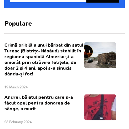
Populare
Crimă oribilă a unui bărbat din satul
Tureac (Bistrița-Năsăud) stabilit în
regiunea spaniolă Almeria: și-a
omorât prin otrăvire fetițele, de
doar 2 și 4 ani, apoi s-a sinucis
dându-și foc!
19 March 2024
Andrei, băiatul pentru care s-a
făcut apel pentru donarea de
sânge, a murit
28 February 2024