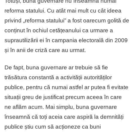
Totuși, buna guvernare nu înseamnă numai
reforma statului. Cu atât mai mult cu cât ideea
privind „reforma statului” a fost oarecum golită de
conținut în ochiul cetățeanului ca urmare a
suprautilizării ei în campania electorală din 2009
și în anii de criză care au urmat.
De fapt, buna guvernare ar trebuie să fie
trăsătura constantă a activității autorităților
publice, pentru că numai astfel ar putea fi evitate
situații greu de justificat precum aceea în care
ne aflăm acum. Mai simplu, buna guvernare
înseamnă că toți aceia care aspiră la demnități
publice știu cum să acționeze ca buni