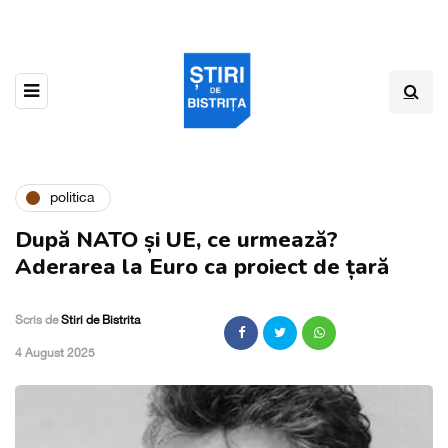
politica
După NATO și UE, ce urmează?
Aderarea la Euro ca proiect de țară
Scris de
Stiri de Bistrita
,
4 August 2025