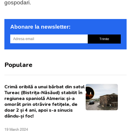
gospodari.
Abonare la newsletter:
Trimite
Populare
Crimă oribilă a unui bărbat din satul
Tureac (Bistrița-Năsăud) stabilit în
regiunea spaniolă Almeria: și-a
omorât prin otrăvire fetițele, de
doar 2 și 4 ani, apoi s-a sinucis
dându-și foc!
19 March 2024