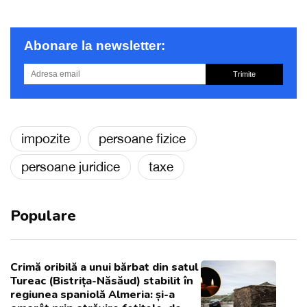
Abonare la newsletter:
Trimite
impozite
persoane fizice
persoane juridice
taxe
Populare
Crimă oribilă a unui bărbat din satul
Tureac (Bistrița-Năsăud) stabilit în
regiunea spaniolă Almeria: și-a