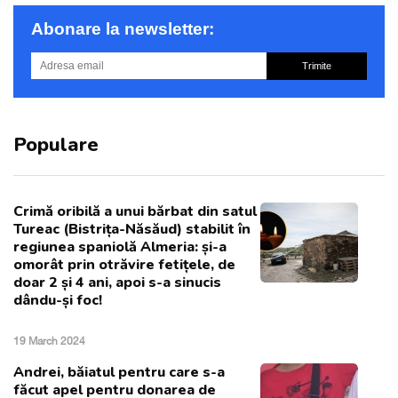
Abonare la newsletter:
Trimite
Populare
Crimă oribilă a unui bărbat din satul
Tureac (Bistrița-Năsăud) stabilit în
regiunea spaniolă Almeria: și-a
omorât prin otrăvire fetițele, de
doar 2 și 4 ani, apoi s-a sinucis
dându-și foc!
19 March 2024
Andrei, băiatul pentru care s-a
făcut apel pentru donarea de