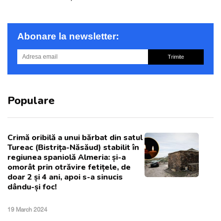
Abonare la newsletter:
Trimite
Populare
Crimă oribilă a unui bărbat din satul
Tureac (Bistrița-Năsăud) stabilit în
regiunea spaniolă Almeria: și-a
omorât prin otrăvire fetițele, de
doar 2 și 4 ani, apoi s-a sinucis
dându-și foc!
19 March 2024