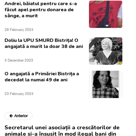
Andrei, băiatul pentru care s-a
făcut apel pentru donarea de
sânge, a murit
28 February 2024
Doliu la UPU SMURD Bistrița! O
angajată a murit la doar 38 de ani
5 December 2023
O angajată a Primăriei Bistrița a
decedat la numai 49 de ani
23 February 2024
Anterior
Secretarul unei asociații a crescătorilor de
animale și-a însușit în mod ilegal bani din