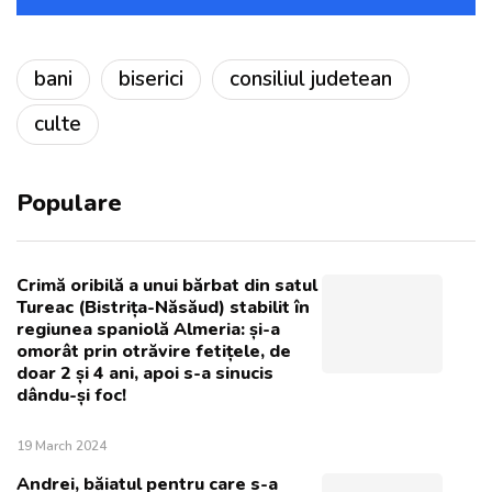
bani
biserici
consiliul judetean
culte
Populare
Crimă oribilă a unui bărbat din satul
Tureac (Bistrița-Năsăud) stabilit în
regiunea spaniolă Almeria: și-a
omorât prin otrăvire fetițele, de
doar 2 și 4 ani, apoi s-a sinucis
dându-și foc!
19 March 2024
Andrei, băiatul pentru care s-a