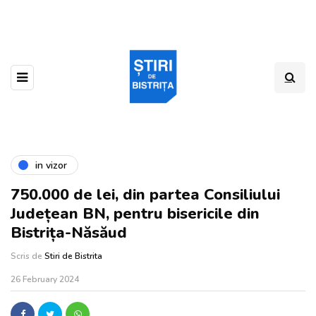
in vizor
750.000 de lei, din partea Consiliului
Județean BN, pentru bisericile din
Bistrița-Năsăud
Scris de
Stiri de Bistrita
,
26 February 2024