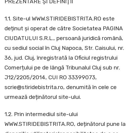
PREZENTARE ȘI DEFINIŢII
1.1. Site-ul WWW.STIRIDEBISTRITA.RO este
deținut și operat de către Societatea PAGINA
CIUDATULUI S.R.L., persoană juridică română,
cu sediul social în Cluj Napoca, Str. Caisului, nr.
36, jud. Cluj, înregistrată la Oficiul registrului
Comerțului pe de lângă Tribunalul Cluj sub nr.
J12/2205/2014, CUI RO 33399073,
scrie@stiridebistrita.ro, denumită în cele ce
urmează deținătorul site-ului.
1.2. Prin intermediul site-ului
WWW.STIRIDEBISTRITA.RO, deținătorul pune la