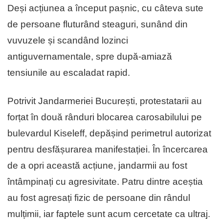
Deși acțiunea a început pașnic, cu câteva sute
de persoane fluturând steaguri, sunând din
vuvuzele și scandând lozinci
antiguvernamentale, spre după-amiază
tensiunile au escaladat rapid.
Potrivit Jandarmeriei București, protestatarii au
forțat în două rânduri blocarea carosabilului pe
bulevardul Kiseleff, depășind perimetrul autorizat
pentru desfășurarea manifestației. În încercarea
de a opri această acțiune, jandarmii au fost
întâmpinați cu agresivitate. Patru dintre aceștia
au fost agresați fizic de persoane din rândul
mulțimii, iar faptele sunt acum cercetate ca ultraj.