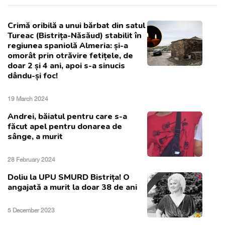
Crimă oribilă a unui bărbat din satul
Tureac (Bistrița-Năsăud) stabilit în
regiunea spaniolă Almeria: și-a
omorât prin otrăvire fetițele, de
doar 2 și 4 ani, apoi s-a sinucis
dându-și foc!
19 March 2024
Andrei, băiatul pentru care s-a
făcut apel pentru donarea de
sânge, a murit
28 February 2024
Doliu la UPU SMURD Bistrița! O
angajată a murit la doar 38 de ani
5 December 2023