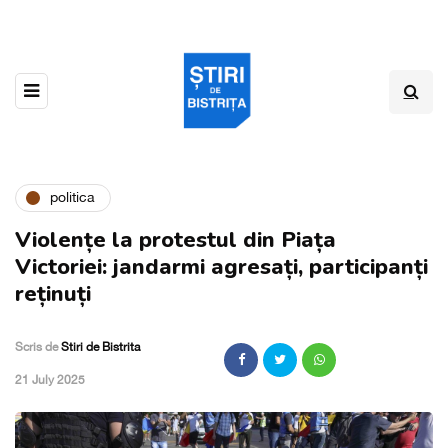
politica
Violențe la protestul din Piața
Victoriei: jandarmi agresați, participanți
reținuți
Scris de
Stiri de Bistrita
,
21 July 2025