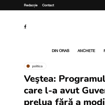
Redacție
Contact
DIN ORAS
ANCHETE
politica
Veştea: Programul
care l-a avut Guve
prelua fără a modif