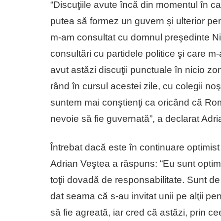
“Discuţiile avute încă din momentul în 
putea să formez un guvern şi ulterior p
m-am consultat cu domnul preşedinte N
consultări cu partidele politice şi care m
avut astăzi discuţii punctuale în nicio zon
rând în cursul acestei zile, cu colegii noş
suntem mai conştienţi ca oricând că Ro
nevoie să fie guvernată”, a declarat Adr
Întrebat dacă este în continuare optimis
Adrian Veştea a răspuns: “Eu sunt optimi
toţii dovadă de responsabilitate. Sunt d
dat seama că s-au invitat unii pe alţii 
să fie agreată, iar cred că astăzi, prin c