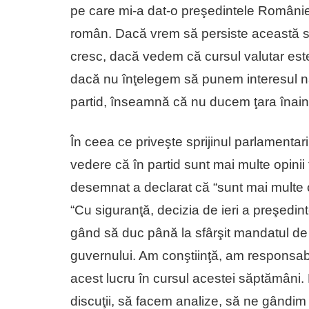
pe care mi-a dat-o preşedintele României,
român. Dacă vrem să persiste această situ
cresc, dacă vedem că cursul valutar este 
dacă nu înţelegem să punem interesul na
partid, înseamnă că nu ducem ţara înain
În ceea ce priveşte sprijinul parlamentar
vedere că în partid sunt mai multe opini
desemnat a declarat că “sunt mai multe o
“Cu siguranţă, decizia de ieri a preşedint
gând să duc până la sfârşit mandatul d
guvernului. Am conştiinţă, am responsabil
acest lucru în cursul acestei săptămâni
discuţii, să facem analize, să ne gândim l