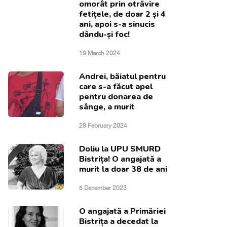
omorât prin otrăvire
fetițele, de doar 2 și 4
ani, apoi s-a sinucis
dându-și foc!
19 March 2024
Andrei, băiatul pentru
care s-a făcut apel
pentru donarea de
sânge, a murit
28 February 2024
Doliu la UPU SMURD
Bistrița! O angajată a
murit la doar 38 de ani
5 December 2023
O angajată a Primăriei
Bistrița a decedat la