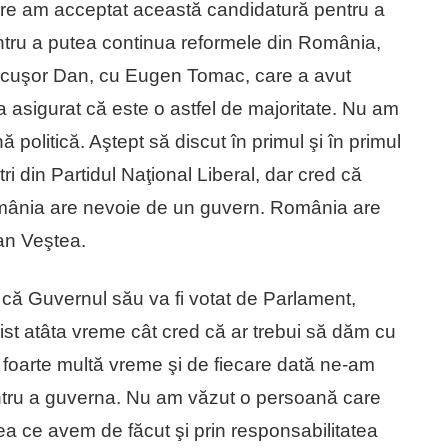
care am acceptat această candidatură pentru a
entru a putea continua reformele din România,
icuşor Dan, cu Eugen Tomac, care a avut
-a asigurat că este o astfel de majoritate. Nu am
ă politică. Aştept să discut în primul şi în primul
tri din Partidul Naţional Liberal, dar cred că
mânia are nevoie de un guvern. România are
ian Veştea.
t că Guvernul său va fi votat de Parlament,
st atâta vreme cât cred că ar trebui să dăm cu
e foarte multă vreme şi de fiecare dată ne-am
pentru a guverna. Nu am văzut o persoană care
eea ce avem de făcut şi prin responsabilitatea