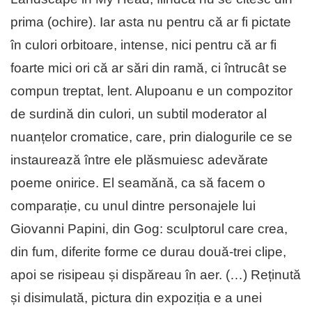
prima (ochire). Iar asta nu pentru că ar fi pictate
în culori orbitoare, intense, nici pentru că ar fi
foarte mici ori că ar sări din ramă, ci întrucât se
compun treptat, lent. Alupoanu e un compozitor
de surdină din culori, un subtil moderator al
nuanțelor cromatice, care, prin dialogurile ce se
instaurează între ele plăsmuiesc adevărate
poeme onirice. El seamănă, ca să facem o
comparație, cu unul dintre personajele lui
Giovanni Papini, din Gog: sculptorul care crea,
din fum, diferite forme ce durau două-trei clipe,
apoi se risipeau și dispăreau în aer. (…) Reținută
și disimulată, pictura din expoziția e a unei