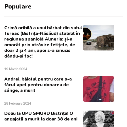
Populare
Crimă oribilă a unui bărbat din satul
Tureac (Bistrița-Năsăud) stabilit în
regiunea spaniolă Almeria: și-a
omorât prin otrăvire fetițele, de
doar 2 și 4 ani, apoi s-a sinucis
dându-și foc!
19 March 2024
Andrei, băiatul pentru care s-a
făcut apel pentru donarea de
sânge, a murit
28 February 2024
Doliu la UPU SMURD Bistrița! O
angajată a murit la doar 38 de ani