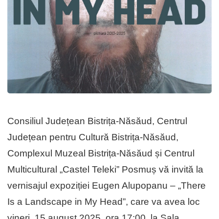
Consiliul Județean Bistrița-Năsăud, Centrul
Județean pentru Cultură Bistrița-Năsăud,
Complexul Muzeal Bistrița-Năsăud și Centrul
Multicultural „Castel Teleki” Posmuș vă invită la
vernisajul expoziției Eugen Alupopanu – „There
Is a Landscape in My Head”, care va avea loc
vineri, 15 august 2025, ora 17:00, la Sala