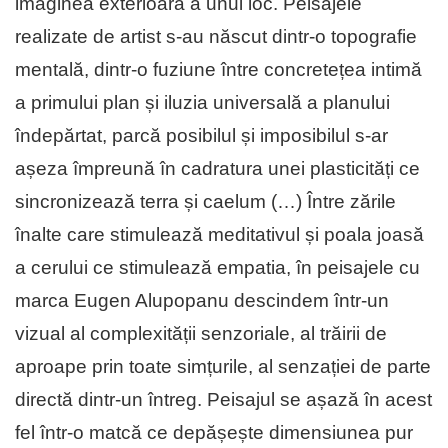
imaginea exterioară a unui loc. Peisajele
realizate de artist s-au născut dintr-o topografie
mentală, dintr-o fuziune între concretețea intimă
a primului plan și iluzia universală a planului
îndepărtat, parcă posibilul și imposibilul s-ar
așeza împreună în cadratura unei plasticități ce
sincronizează terra și caelum (…) Între zările
înalte care stimulează meditativul și poala joasă
a cerului ce stimulează empatia, în peisajele cu
marca Eugen Alupopanu descindem într-un
vizual al complexității senzoriale, al trăirii de
aproape prin toate simțurile, al senzației de parte
directă dintr-un întreg. Peisajul se așază în acest
fel într-o matcă ce depășește dimensiunea pur