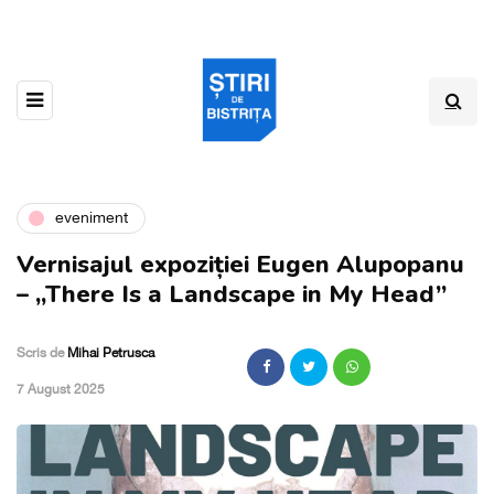
eveniment
Vernisajul expoziției Eugen Alupopanu
– „There Is a Landscape in My Head”
Scris de
Mihai Petrusca
,
7 August 2025