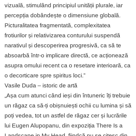
vizuală, stimulând principiul unității plurale, iar
percepția dobândește o dimensiune globală.
Picturalitatea fragmentată, complexitatea
frotiurilor și relativizarea conturului suspendă
narativul și descoperirea progresivă, ca să te
absoarbă într-o implicare directă, ce acționează
asupra omului recent ca o resetare interioară, ca
o decorticare spre spiritus loci.”
Vasile Duda – istoric de artă
„Așa cum atunci când ieși din întuneric îți trebuie
un răgaz ca să-ți obișnuiești ochii cu lumina și să
poți vedea, tot un astfel de răgaz cer și lucrările
lui Eugen Alupopanu, din expoziția There Is a
Landscape in My Head, fiindcă nu se citesc din