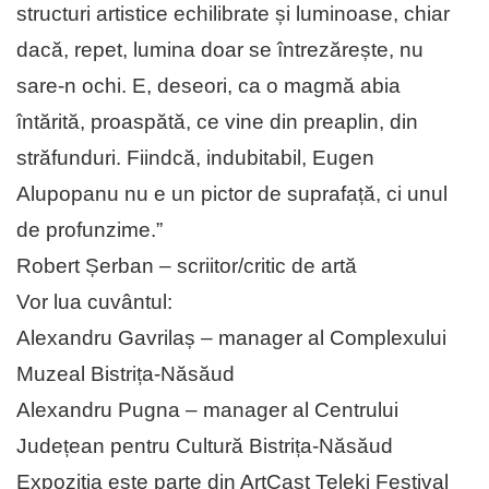
structuri artistice echilibrate și luminoase, chiar
dacă, repet, lumina doar se întrezărește, nu
sare-n ochi. E, deseori, ca o magmă abia
întărită, proaspătă, ce vine din preaplin, din
străfunduri. Fiindcă, indubitabil, Eugen
Alupopanu nu e un pictor de suprafață, ci unul
de profunzime.”
Robert Șerban – scriitor/critic de artă
Vor lua cuvântul:
Alexandru Gavrilaș – manager al Complexului
Muzeal Bistrița-Năsăud
Alexandru Pugna – manager al Centrului
Județean pentru Cultură Bistrița-Năsăud
Expoziția este parte din ArtCast Teleki Festival