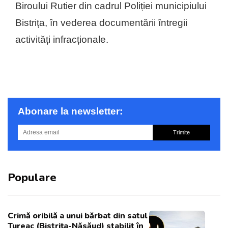
Biroului Rutier din cadrul Poliției municipiului
Bistrița, în vederea documentării întregii
activități infracționale.
Abonare la newsletter:
Trimite
Populare
Crimă oribilă a unui bărbat din satul
Tureac (Bistrița-Năsăud) stabilit în