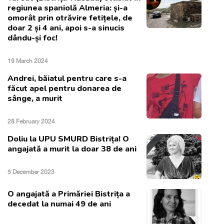
regiunea spaniolă Almeria: și-a
omorât prin otrăvire fetițele, de
doar 2 și 4 ani, apoi s-a sinucis
dându-și foc!
19 March 2024
Andrei, băiatul pentru care s-a
făcut apel pentru donarea de
sânge, a murit
28 February 2024
Doliu la UPU SMURD Bistrița! O
angajată a murit la doar 38 de ani
5 December 2023
O angajată a Primăriei Bistrița a
decedat la numai 49 de ani