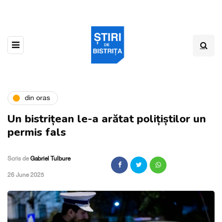
din oras
Un bistrițean le-a arătat polițiștilor un
permis fals
Scris de
Gabriel Tulbure
,
26 June 2025