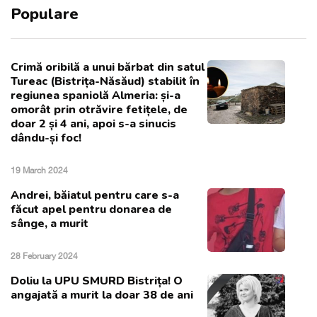
Populare
Crimă oribilă a unui bărbat din satul
Tureac (Bistrița-Năsăud) stabilit în
regiunea spaniolă Almeria: și-a
omorât prin otrăvire fetițele, de
doar 2 și 4 ani, apoi s-a sinucis
dându-și foc!
19 March 2024
Andrei, băiatul pentru care s-a
făcut apel pentru donarea de
sânge, a murit
28 February 2024
Doliu la UPU SMURD Bistrița! O
angajată a murit la doar 38 de ani