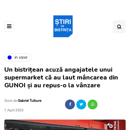
in vizor
Un bistrițean acuză angajatele unui
supermarket că au laut mâncarea din
GUNOI și au repus-o la vânzare
Scris de
Gabriel Tulbure
,
7 April 2025