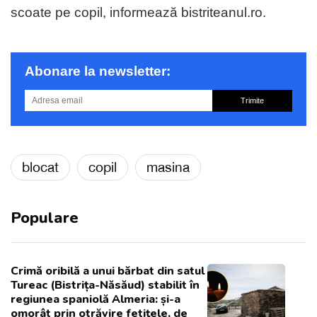
scoate pe copil, informează bistriteanul.ro.
Abonare la newsletter:
Trimite
blocat
copil
masina
Populare
Crimă oribilă a unui bărbat din satul
Tureac (Bistrița-Năsăud) stabilit în
regiunea spaniolă Almeria: și-a
omorât prin otrăvire fetițele, de