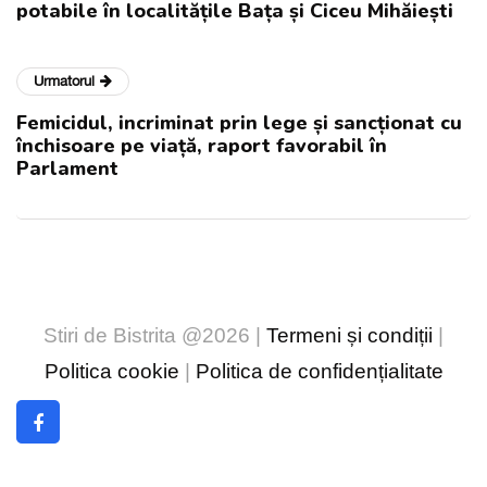
potabile în localitățile Bața și Ciceu Mihăiești
Urmatorul
Femicidul, incriminat prin lege și sancționat cu
închisoare pe viață, raport favorabil în
Parlament
Stiri de Bistrita @2026 |
Termeni și condiții
|
Politica cookie
|
Politica de confidențialitate