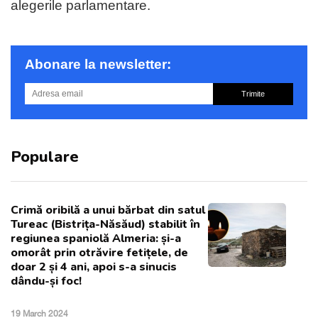
alegerile parlamentare.
Abonare la newsletter:
Trimite
Populare
Crimă oribilă a unui bărbat din satul
Tureac (Bistrița-Năsăud) stabilit în
regiunea spaniolă Almeria: și-a
omorât prin otrăvire fetițele, de
doar 2 și 4 ani, apoi s-a sinucis
dându-și foc!
19 March 2024