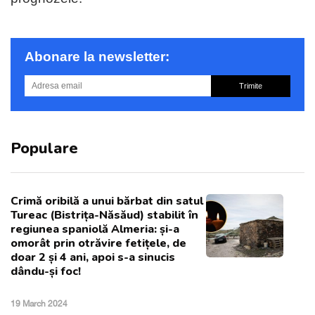
Abonare la newsletter:
Trimite
Populare
Crimă oribilă a unui bărbat din satul
Tureac (Bistrița-Năsăud) stabilit în
regiunea spaniolă Almeria: și-a
omorât prin otrăvire fetițele, de
doar 2 și 4 ani, apoi s-a sinucis
dându-și foc!
19 March 2024