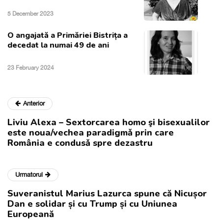
5 December 2023
O angajată a Primăriei Bistrița a
decedat la numai 49 de ani
23 February 2024
Anterior
Liviu Alexa – Sextorcarea homo şi bisexualilor
este noua/vechea paradigmǎ prin care
România e condusǎ spre dezastru
Urmatorul
Suveranistul Marius Lazurca spune că Nicușor
Dan e solidar și cu Trump și cu Uniunea
Europeană