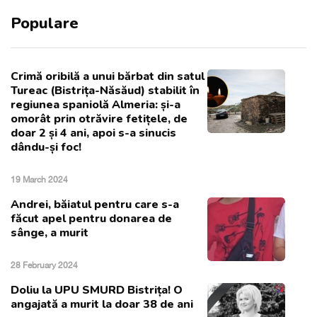
Populare
Crimă oribilă a unui bărbat din satul
Tureac (Bistrița-Năsăud) stabilit în
regiunea spaniolă Almeria: și-a
omorât prin otrăvire fetițele, de
doar 2 și 4 ani, apoi s-a sinucis
dându-și foc!
19 March 2024
Andrei, băiatul pentru care s-a
făcut apel pentru donarea de
sânge, a murit
28 February 2024
Doliu la UPU SMURD Bistrița! O
angajată a murit la doar 38 de ani