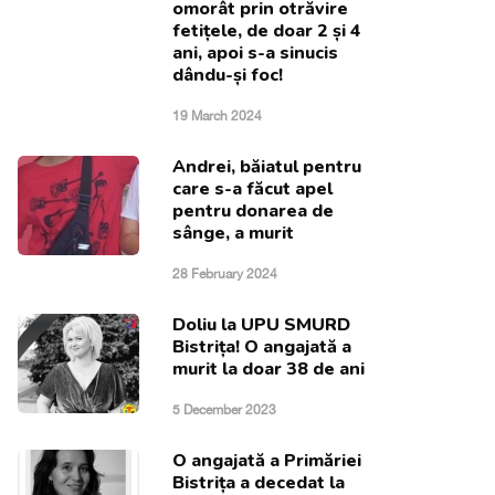
omorât prin otrăvire
fetițele, de doar 2 și 4
ani, apoi s-a sinucis
dându-și foc!
19 March 2024
Andrei, băiatul pentru
care s-a făcut apel
pentru donarea de
sânge, a murit
28 February 2024
Doliu la UPU SMURD
Bistrița! O angajată a
murit la doar 38 de ani
5 December 2023
O angajată a Primăriei
Bistrița a decedat la