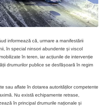
ăsăud informează că, urmare a manifestării
i, în special ninsori abundente și viscol
mobilizate în teren, iar acțiunile de intervenție
ății drumurilor publice se desfășoară în regim
te sau aflate în dotarea autorităților competente
aximă. Nu există echipamente retrase,
izează în principal drumurile naționale și