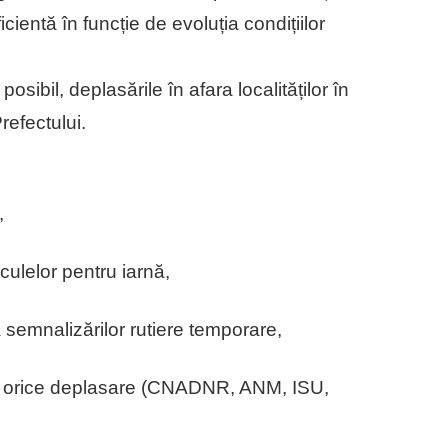
icientă în funcție de evoluția condițiilor
ibil, deplasările în afara localităților în
refectului.
,
ulelor pentru iarnă,
 a semnalizărilor rutiere temporare,
 de orice deplasare (CNADNR, ANM, ISU,