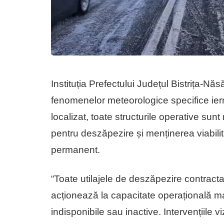
Instituția Prefectului Județul Bistrița-N
fenomenelor meteorologice specifice ierni
localizat, toate structurile operative sunt 
pentru deszăpezire și menținerea viabilit
permanent.
“Toate utilajele de deszăpezire contracta
acționează la capacitate operațională m
indisponibile sau inactive. Intervențiile v