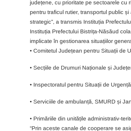
județene, cu prioritate pe sectoarele cu r
pentru traficul rutier, transportul public și
strategic”, a transmis Instituția Prefectulu
Instituția Prefectului Bistrița-Năsăud co
implicate în gestionarea situațiilor genera
• Comitetul Județean pentru Situații de 
• Secțiile de Drumuri Naționale și Județe
• Inspectoratul pentru Situații de Urgență
• Serviciile de ambulanță, SMURD și Ja
• Primăriile din unitățile administrativ-terit
“Prin aceste canale de cooperare se asigu