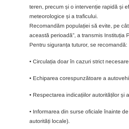
teren, precum și o intervenție rapidă și ef
meteorologice și a traficului.
Recomandăm populației să evite, pe cât pos
această perioadă”, a transmis Instituția P
Pentru siguranța tuturor, se recomandă:
• Circulația doar în cazuri strict necesare
• Echiparea corespunzătoare a autovehic
• Respectarea indicațiilor autorităților și
• Informarea din surse oficiale înainte
autorități locale).