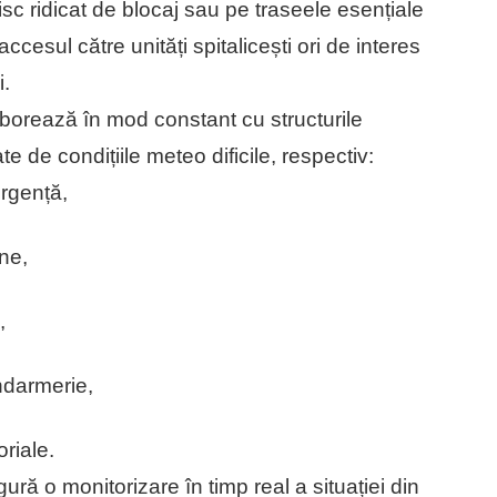
isc ridicat de blocaj sau pe traseele esențiale
 accesul către unități spitalicești ori de interes
i.
laborează în mod constant cu structurile
te de condițiile meteo dificile, respectiv:
Urgență,
ne,
,
ndarmerie,
oriale.
ră o monitorizare în timp real a situației din