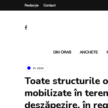
Redacție
Contact
DIN ORAS
ANCHETE
in vizor
Toate structurile 
mobilizate în teren
deszăpezire, în r