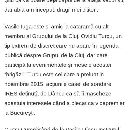
Știu că vă doare deja capul de la atâția securiști,
dar abia am început, dragii mei cititori.
Vasile Iuga este și amic la cataramă cu alt
membru al Grupului de la Cluj, Ovidiu Turcu, un
tip extrem de discret care nu apare în legenda
publică despre Grupul de la Cluj, dar care
participă la evenimentele și mesele acestei
“brigăzi”. Turcu este cel care a preluat in
noiembrie 2015 acțiunile casei de sondare
IRES deținută de Dâncu ca să îi mascheze
acestuia interesele când a plecat ca vicepremier
la București.
Cum? Cumpărând de la Vasile Dîncu Institutul