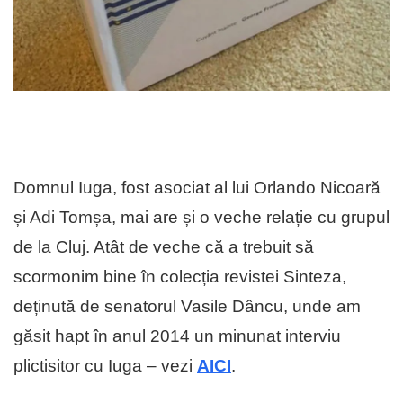
Domnul Iuga, fost asociat al lui Orlando Nicoară
și Adi Tomșa, mai are și o veche relație cu grupul
de la Cluj. Atât de veche că a trebuit să
scormonim bine în colecția revistei Sinteza,
deținută de senatorul Vasile Dâncu, unde am
găsit hapt în anul 2014 un minunat interviu
plictisitor cu Iuga – vezi
AICI
.