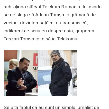
achiziționa stârvul Telekom România, folosindu-
se de sluga să Adrian Tomșa, o grămadă de
vectori “dezinteresați” mi-au transmis că,
indiferent ce scriu eu despre asta, gruparea
Teszari-Tomșa tot o să ia Telekomul.
Se uită faptul că eu sunt un simplu jurnalist de