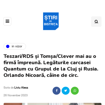
in vizor
Teszari/RDS și Tomșa/Clever mai au o
firmă împreună. Legăturile carcasei
Quantum cu Grupul de la Cluj și Rusia.
Orlando Nicoară, câine de circ.
Scris de
Liviu Alexa
,
26 November 2023