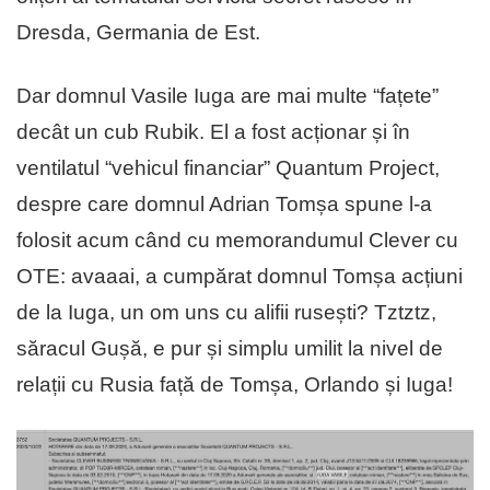
Dresda, Germania de Est.
Dar domnul Vasile Iuga are mai multe “fațete”
decât un cub Rubik. El a fost acționar și în
ventilatul “vehicul financiar” Quantum Project,
despre care domnul Adrian Tomșa spune l-a
folosit acum când cu memorandumul Clever cu
OTE: avaaai, a cumpărat domnul Tomșa acțiuni
de la Iuga, un om uns cu alifii rusești? Tztztz,
săracul Gușă, e pur și simplu umilit la nivel de
relații cu Rusia față de Tomșa, Orlando și Iuga!