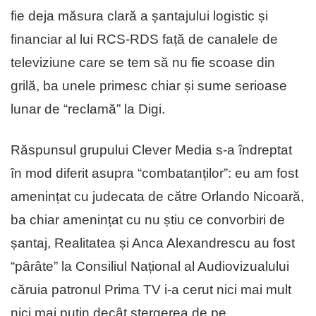
fie deja măsura clară a șantajului logistic și
financiar al lui RCS-RDS față de canalele de
televiziune care se tem să nu fie scoase din
grilă, ba unele primesc chiar și sume serioase
lunar de “reclamă” la Digi.
Răspunsul grupului Clever Media s-a îndreptat
în mod diferit asupra “combatanților”: eu am fost
amenințat cu judecata de către Orlando Nicoară,
ba chiar amenințat cu nu știu ce convorbiri de
șantaj, Realitatea și Anca Alexandrescu au fost
“pârâte” la Consiliul Național al Audiovizualului
căruia patronul Prima TV i-a cerut nici mai mult
nici mai puțin decât ștergerea de pe