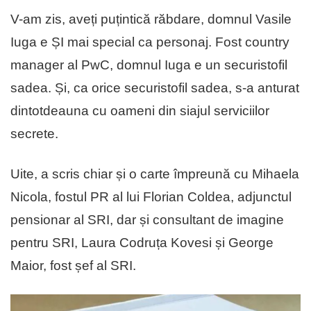
V-am zis, aveți puțintică răbdare, domnul Vasile
Iuga e ȘI mai special ca personaj. Fost country
manager al PwC, domnul Iuga e un securistofil
sadea. Și, ca orice securistofil sadea, s-a anturat
dintotdeauna cu oameni din siajul serviciilor
secrete.
Uite, a scris chiar și o carte împreună cu Mihaela
Nicola, fostul PR al lui Florian Coldea, adjunctul
pensionar al SRI, dar și consultant de imagine
pentru SRI, Laura Codruța Kovesi și George
Maior, fost șef al SRI.