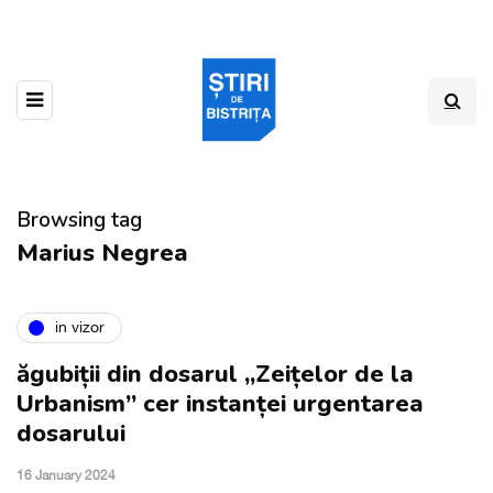
Browsing tag
Marius Negrea
in vizor
ăgubiții din dosarul „Zeițelor de la
Urbanism” cer instanței urgentarea
dosarului
16 January 2024