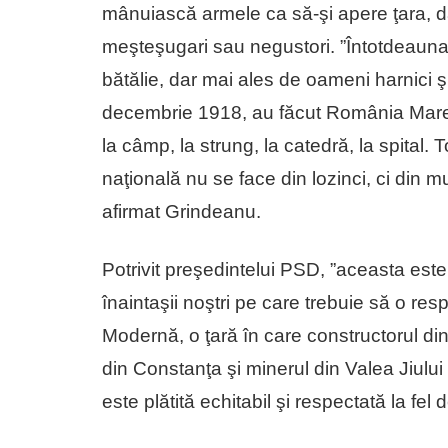
mânuiască armele ca să-şi apere ţara, dar
meşteşugari sau negustori. ”Întotdeauna
bătălie, dar mai ales de oameni harnici şi
decembrie 1918, au făcut România Mare 
la câmp, la strung, la catedră, la spital. 
naţională nu se face din lozinci, ci din 
afirmat Grindeanu.
Potrivit preşedintelui PSD, ”aceasta est
înaintaşii noştri pe care trebuie să o 
Modernă, o ţară în care constructorul di
din Constanţa şi minerul din Valea Jiulu
este plătită echitabil şi respectată la fel 