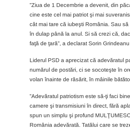
”Ziua de 1 Decembrie a devenit, din păca
cine este cel mai patriot şi mai suverani
cât mai tare că iubeşti România. Sau să po
în dulap până la anul. Si să crezi că, da
faţă de ţară”, a declarat Sorin Grindeanu
Liderul PSD a aprecizat că adevăratul pa
numărul de postări, ci se socoteşte în ore
volan înainte de răsărit, în mâinile bătători
”Adevăratul patriotism este să-ţi faci bin
camere şi transmisiuni în direct, fără apl
spun un simplu şi profund MULŢUMESC tut
România adevărată. Tatălui care se treze