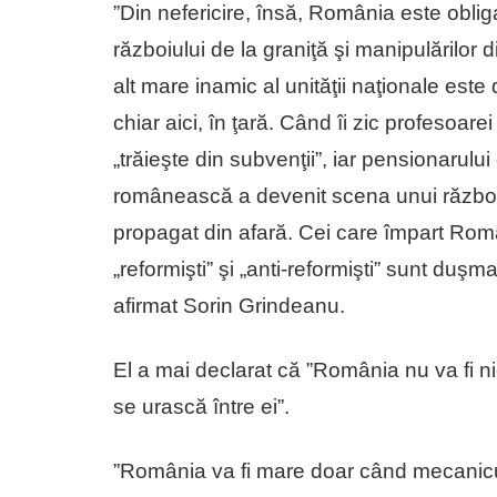
”Din nefericire, însă, România este oblig
războiului de la graniţă şi manipulărilor d
alt mare inamic al unităţii naţionale es
chiar aici, în ţară. Când îi zic profesoare
„trăieşte din subvenţii”, iar pensionarului
românească a devenit scena unui război h
propagat din afară. Cei care împart România 
„reformişti” şi „anti-reformişti” sunt duşma
afirmat Sorin Grindeanu.
El a mai declarat că ”România nu va fi n
se urască între ei”.
”România va fi mare doar când mecanicul