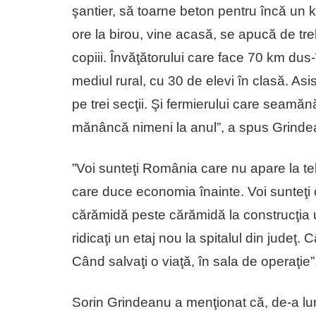
şantier, să toarne beton pentru încă un 
ore la birou, vine acasă, se apucă de treb
copiii. Învăţătorului care face 70 km dus-
mediul rural, cu 30 de elevi în clasă. Asi
pe trei secţii. Şi fermierului care seamă
mănâncă nimeni la anul”, a spus Grinde
”Voi sunteţi România care nu apare la tel
care duce economia înainte. Voi sunteţi c
cărămidă peste cărămidă la construcţia u
ridicaţi un etaj nou la spitalul din judeţ. 
Când salvaţi o viaţă, în sala de operaţie
Sorin Grindeanu a menţionat că, de-a lung