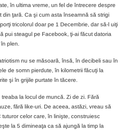
te, în ultima vreme, un fel de întrecere despre
st din ţară. Ca şi cum asta înseamnă să strigi
rţi tricolorul doar pe 1 Decembrie, dar să-l uiţi
că pui steagul pe Facebook, ţi-ai făcut datoria
 în plen.
triotism nu se măsoară, însă, în decibeli sau în
le de somn pierdute, în kilometrii făcuţi la
te şi în grijile purtate în tăcere.
e treaba la locul de muncă. Zi de zi. Fără
auze, fără like-uri. De aceea, astăzi, vreau să
uror celor care, în linişte, construiesc
şte la 5 dimineaţa ca să ajungă la timp la