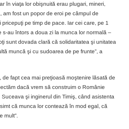
 în viaţa lor obişnuită erau plugari, mineri,
, am fost un popor de eroi pe câmpul de
 pricepuţi pe timp de pace. Iar cei care, pe 1
s-au întors a doua zi la munca lor normală –
Toţi sunt dovada clară că solidaritatea şi unitatea
multă muncă şi cu sudoarea de pe frunte”, a
e, de fapt cea mai preţioasă moştenire lăsată de
respectăm dacă vrem să construim o Românie
n Suceava şi inginerul din Timiş, când asistenta
i simt că munca lor contează în mod egal, că
de mult”.