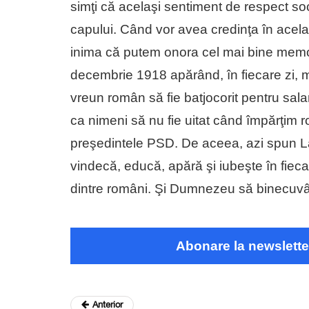
simţi că acelaşi sentiment de respect soc
capului. Când vor avea credinţa în acelaşi
inima că putem onora cel mai bine memor
decembrie 1918 apărând, în fiecare zi, 
vreun român să fie batjocorit pentru salar
ca nimeni să nu fie uitat când împărţim roa
preşedintele PSD. De aceea, azi spun La
vindecă, educă, apără şi iubeşte în fie
dintre români. Şi Dumnezeu să binecuv
Abonare la newslette
Anterior