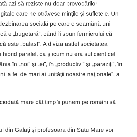
ată azi să reziste nu doar provocărilor
igitale care ne otrăvesc minţile şi sufletele. Un
te dezbinarea socială pe care o seamănă unii
i că e „bugetară”, când îi spun fermierului că
 că este „balast”. A diviza astfel societatea
ibrid paralel, ca ş icum nu era suficient cel
în „noi” şi „ei”, în „productivi” şi „paraziţi”, în
ni la fel de mari ai unităţii noastre naţionale”, a
iciodată mare cât timp îi punem pe români să
 din Galaţi şi profesoara din Satu Mare vor