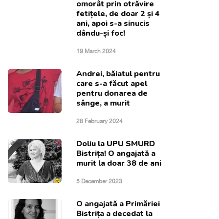
omorât prin otrăvire
fetițele, de doar 2 și 4
ani, apoi s-a sinucis
dându-și foc!
19 March 2024
Andrei, băiatul pentru
care s-a făcut apel
pentru donarea de
sânge, a murit
28 February 2024
Doliu la UPU SMURD
Bistrița! O angajată a
murit la doar 38 de ani
5 December 2023
O angajată a Primăriei
Bistrița a decedat la