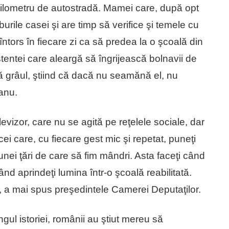
kilometru de autostradă. Mamei care, după opt
urile casei şi are timp să verifice şi temele cu
întors în fiecare zi ca să predea la o şcoală din
stentei care aleargă să îngrijească bolnavii de
nă grâul, ştiind că dacă nu seamănă el, nu
anu.
evizor, care nu se agită pe reţelele sociale, dar
ei care, cu fiecare gest mic şi repetat, puneţi
nei ţări de care să fim mândri. Asta faceţi când
Când aprindeţi lumina într-o şcoală reabilitată.
”, a mai spus preşedintele Camerei Deputaţilor.
ul istoriei, românii au ştiut mereu să