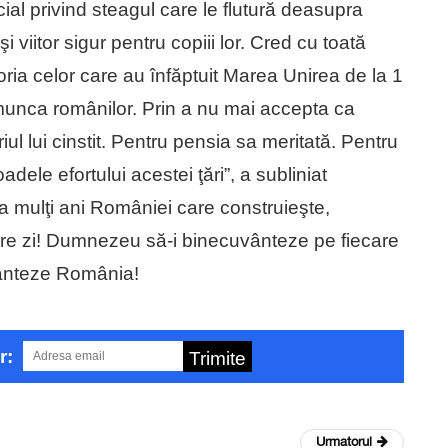
ial privind steagul care le flutură deasupra
 viitor sigur pentru copiii lor. Cred cu toată
ia celor care au înfăptuit Marea Unirea de la 1
munca românilor. Prin a nu mai accepta ca
iul lui cinstit. Pentru pensia sa meritată. Pentru
dele efortului acestei ţări”, a subliniat
 mulţi ani României care construieşte,
care zi! Dumnezeu să-i binecuvânteze pe fiecare
ânteze România!
r:
Trimite
Urmatorul