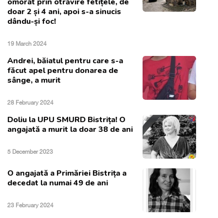
omorât prin otrăvire fetițele, de
doar 2 și 4 ani, apoi s-a sinucis
dându-și foc!
19 March 2024
Andrei, băiatul pentru care s-a
făcut apel pentru donarea de
sânge, a murit
28 February 2024
Doliu la UPU SMURD Bistrița! O
angajată a murit la doar 38 de ani
5 December 2023
O angajată a Primăriei Bistrița a
decedat la numai 49 de ani
23 February 2024