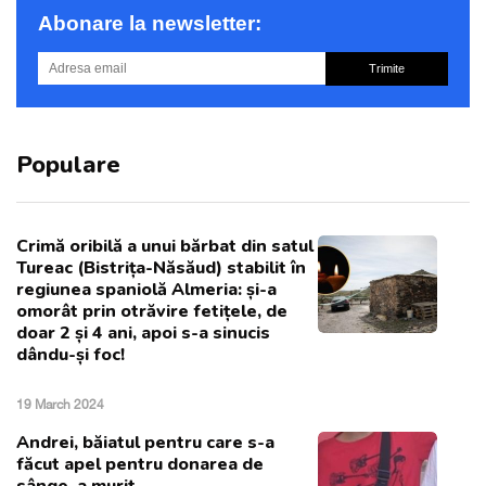
Abonare la newsletter:
Trimite
Populare
Crimă oribilă a unui bărbat din satul
Tureac (Bistrița-Năsăud) stabilit în
regiunea spaniolă Almeria: și-a
omorât prin otrăvire fetițele, de
doar 2 și 4 ani, apoi s-a sinucis
dându-și foc!
19 March 2024
Andrei, băiatul pentru care s-a
făcut apel pentru donarea de
sânge, a murit