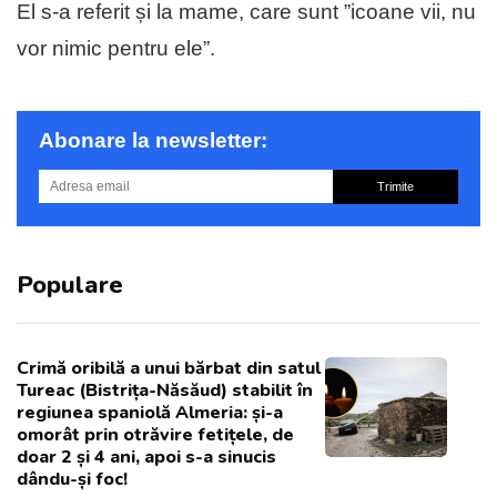
El s-a referit și la mame, care sunt ”icoane vii, nu
vor nimic pentru ele”.
Abonare la newsletter:
Trimite
Populare
Crimă oribilă a unui bărbat din satul
Tureac (Bistrița-Năsăud) stabilit în
regiunea spaniolă Almeria: și-a
omorât prin otrăvire fetițele, de
doar 2 și 4 ani, apoi s-a sinucis
dându-și foc!