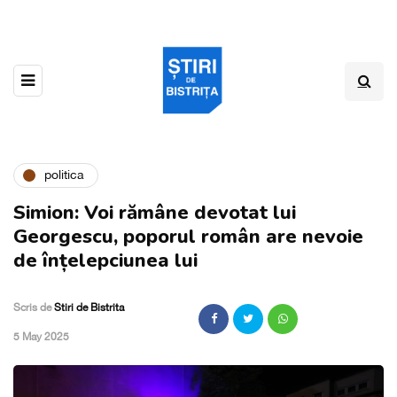
politica
Simion: Voi rămâne devotat lui
Georgescu, poporul român are nevoie
de înțelepciunea lui
Scris de
Stiri de Bistrita
,
5 May 2025