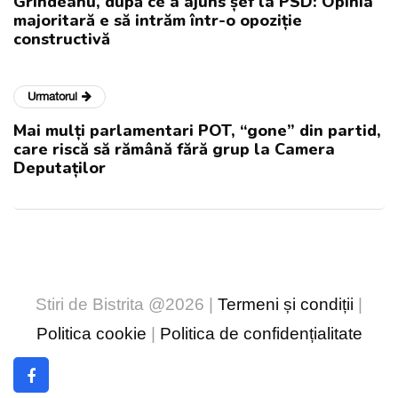
Grindeanu, după ce a ajuns șef la PSD: Opinia
majoritară e să intrăm într-o opoziție
constructivă
Urmatorul
Mai mulți parlamentari POT, “gone” din partid,
care riscă să rămână fără grup la Camera
Deputaților
Stiri de Bistrita @2026 |
Termeni și condiții
|
Politica cookie
|
Politica de confidențialitate