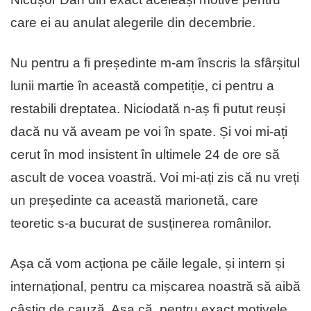
care ei au anulat alegerile din decembrie.
Nu pentru a fi președinte m-am înscris la sfârșitul
lunii martie în această competiție, ci pentru a
restabili dreptatea. Niciodată n-aș fi putut reuși
dacă nu vă aveam pe voi în spate. Și voi mi-ați
cerut în mod insistent în ultimele 24 de ore să
ascult de vocea voastră. Voi mi-ați zis că nu vreți
un președinte ca această marionetă, care
teoretic s-a bucurat de susținerea românilor.
Așa că vom acționa pe căile legale, și intern și
internațional, pentru ca mișcarea noastră să aibă
câștig de cauză. Așa că, pentru exact motivele