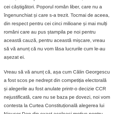
cei câștigători. Poporul român liber, care nu a
îngenunchiat și care s-a trezit. Tocmai de aceea,
din respect pentru cei cinci milioane și mai mulți
români care au pus ștampila pe noi pentru
această cauză, pentru această mișcare, vreau
să vă anunț că nu vom lăsa lucrurile cum le-au
așezat ei.
Vreau să vă anunț că, așa cum Călin Georgescu
a fost scos pe nedrept din competiția electorală
și alegerile au fost anulate printr-o decizie CCR
nejustificată, care nu se baza pe dovezi, noi vom
contesta la Curtea Constituțională alegerea lui
Nicușor Dan din exact aceleași motive pentru