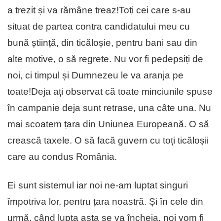
a trezit și va rămâne treaz!Toți cei care s-au
situat de partea contra candidatului meu cu
bună știință, din ticăloșie, pentru bani sau din
alte motive, o să regrete. Nu vor fi pedepsiți de
noi, ci timpul și Dumnezeu le va aranja pe
toate!Deja ați observat că toate minciunile spuse
în campanie deja sunt retrase, una câte una. Nu
mai scoatem țara din Uniunea Europeană. O să
crească taxele. O să facă guvern cu toți ticăloșii
care au condus România.
Ei sunt sistemul iar noi ne-am luptat singuri
împotriva lor, pentru țara noastră. Și în cele din
urmă, când lupta asta se va încheia, noi vom fi