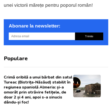
unei victorii mărețe pentru poporul român!
Abonare la newsletter:
Trimite
Populare
Crimă oribilă a unui bărbat din satul
Tureac (Bistrița-Năsăud) stabilit în
regiunea spaniolă Almeria: și-a
omorât prin otrăvire fetițele, de
doar 2 și 4 ani, apoi s-a sinucis
dându-și foc!