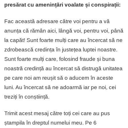
presărat cu amenințări voalate și conspirații:
Fac această adresare către voi pentru a vă
anunța că rămân aici, lângă voi, pentru voi, până
la capăt! Sunt foarte mulți care au încercat să ne
zdrobească credința în justețea luptei noastre.
Sunt foarte mulți care, folosind fraude și buna
noastră credință au încercat să distrugă unitatea
pe care noi am reușit să o aducem în aceste
luni. Au încercat să ne adoarmă iar pe noi, cei
treziți în conștiință.
Trimit acest mesaj către toți cei care au pus
ștampila în dreptul numelui meu. Pe 6