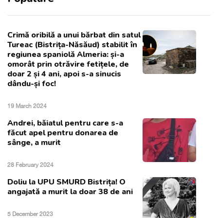
Crimă oribilă a unui bărbat din satul
Tureac (Bistrița-Năsăud) stabilit în
regiunea spaniolă Almeria: și-a
omorât prin otrăvire fetițele, de
doar 2 și 4 ani, apoi s-a sinucis
dându-și foc!
19 March 2024
Andrei, băiatul pentru care s-a
făcut apel pentru donarea de
sânge, a murit
28 February 2024
Doliu la UPU SMURD Bistrița! O
angajată a murit la doar 38 de ani
5 December 2023