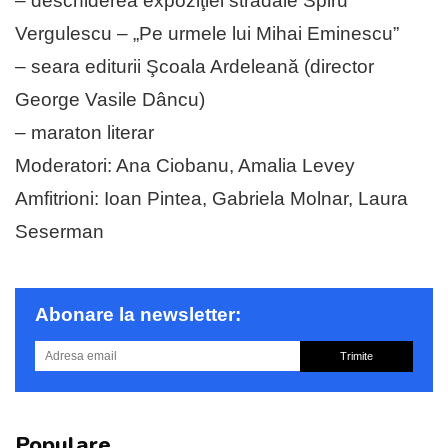
– deschiderea expoziţiei stradale Spiru
Vergulescu – „Pe urmele lui Mihai Eminescu”
– seara editurii Şcoala Ardeleană (director
George Vasile Dâncu)
– maraton literar
Moderatori: Ana Ciobanu, Amalia Levey
Amfitrioni: Ioan Pintea, Gabriela Molnar, Laura
Seserman
Abonare la newsletter:
Trimite
Populare