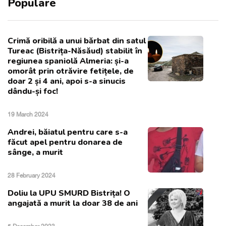
Populare
Crimă oribilă a unui bărbat din satul
Tureac (Bistrița-Năsăud) stabilit în
regiunea spaniolă Almeria: și-a
omorât prin otrăvire fetițele, de
doar 2 și 4 ani, apoi s-a sinucis
dându-și foc!
19 March 2024
Andrei, băiatul pentru care s-a
făcut apel pentru donarea de
sânge, a murit
28 February 2024
Doliu la UPU SMURD Bistrița! O
angajată a murit la doar 38 de ani