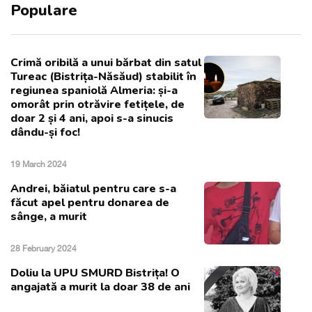
Populare
Crimă oribilă a unui bărbat din satul
Tureac (Bistrița-Năsăud) stabilit în
regiunea spaniolă Almeria: și-a
omorât prin otrăvire fetițele, de
doar 2 și 4 ani, apoi s-a sinucis
dându-și foc!
19 March 2024
Andrei, băiatul pentru care s-a
făcut apel pentru donarea de
sânge, a murit
28 February 2024
Doliu la UPU SMURD Bistrița! O
angajată a murit la doar 38 de ani