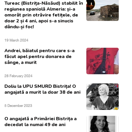
Tureac (Bistrița-Năsăud) stabilit în
regiunea spaniolă Almeria: și-a
omorât prin otrăvire fetițele, de
doar 2 și 4 ani, apoi s-a sinucis
dându-și foc!
19 March 2024
Andrei, băiatul pentru care s-a
făcut apel pentru donarea de
sânge, a murit
28 February 2024
Doliu la UPU SMURD Bistrița! O
angajată a murit la doar 38 de ani
5 December 2023
O angajată a Primăriei Bistrița a
decedat la numai 49 de ani