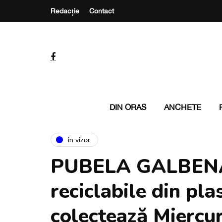
Redacție
Contact
DIN ORAS
ANCHETE
in vizor
PUBELA GALBENĂ 
reciclabile din pla
colectează Mierc