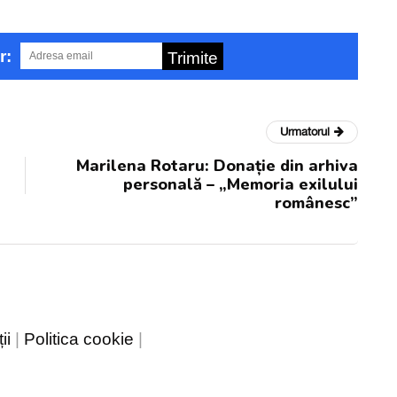
r:
Trimite
Urmatorul
Marilena Rotaru: Donație din arhiva
personală – „Memoria exilului
românesc”
ii
|
Politica cookie
|