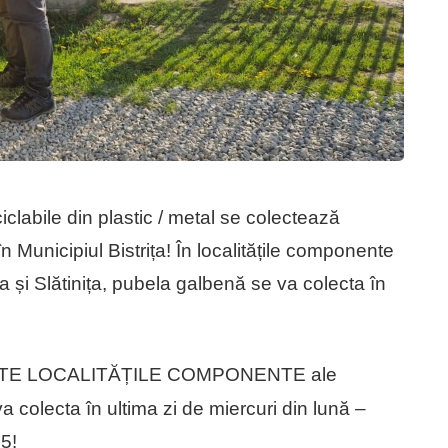
abile din plastic / metal se colectează
nicipiul Bistrița! În localitățile componente
a și Slătinița, pubela galbenă se va colecta în
TOATE LOCALITĂȚILE COMPONENTE ale
a colecta în ultima zi de miercuri din lună –
5!