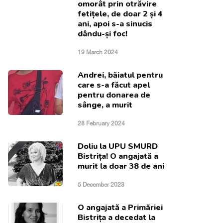
omorât prin otrăvire
fetițele, de doar 2 și 4
ani, apoi s-a sinucis
dându-și foc!
19 March 2024
Andrei, băiatul pentru
care s-a făcut apel
pentru donarea de
sânge, a murit
28 February 2024
Doliu la UPU SMURD
Bistrița! O angajată a
murit la doar 38 de ani
5 December 2023
O angajată a Primăriei
Bistrița a decedat la