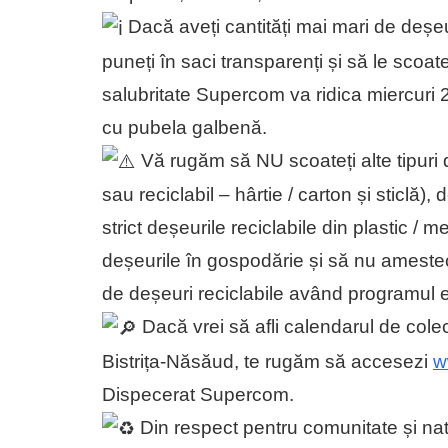
Dacă aveți cantități mai mari de deșeur
puneți în saci transparenți și să le sco
salubritate Supercom va ridica miercuri
cu pubela galbenă.
Vă rugăm să NU scoateți alte tipuri
sau reciclabil – hârtie / carton și sticlă)
strict deșeurile reciclabile din plastic 
deșeurile în gospodărie și să nu amestecaț
de deșeuri reciclabile având programul e
Dacă vrei să afli calendarul de colect
Bistrița-Năsăud, te rugăm să accesezi
w
Dispecerat Supercom.
Din respect pentru comunitate și nat