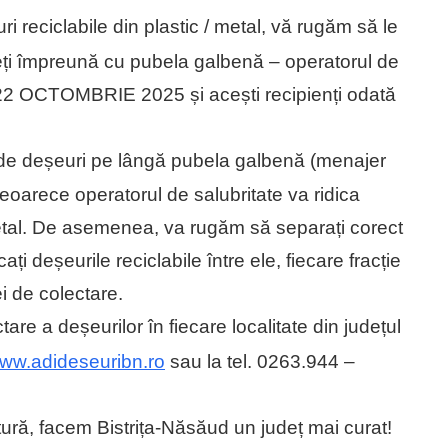
i reciclabile din plastic / metal, vă rugăm să le
ateți împreună cu pubela galbenă – operatorul de
 22 OCTOMBRIE 2025 și acești recipienți odată
 de deșeuri pe lângă pubela galbenă (menajer
, deoarece operatorul de salubritate va ridica
/ metal. De asemenea, va rugăm să separați corect
i deșeurile reciclabile între ele, fiecare fracție
i de colectare.
are a deșeurilor în fiecare localitate din județul
ww.adideseuribn.ro
sau la tel. 0263.944 –
ură, facem Bistrița-Năsăud un județ mai curat!