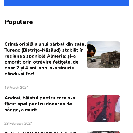
Populare
Crimă oribilă a unui bărbat din satul
Tureac (Bistrița-Năsăud) stabilit în
regiunea spaniolă Almeria: și-a
omorât prin otrăvire fetițele, de
doar 2 și 4 ani, apoi s-a sinucis
dându-și foc!
19 March 2024
Andrei, băiatul pentru care s-a
făcut apel pentru donarea de
sânge, a murit
28 February 2024