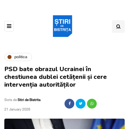
politica
PSD bate obrazul Ucrainei în
chestiunea dublei cetățenii și cere
intervenția autorităților
Scris de
Stiri de Bistrita
,
21 January 2026