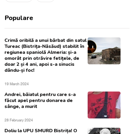
Populare
Crimă oribilă a unui bărbat din satul
Tureac (Bistrița-Năsăud) stabilit în
regiunea spaniolă Almeria: și-a
omorât prin otrăvire fetițele, de
doar 2 și 4 ani, apoi s-a sinucis
dându-și foc!
19 March 2024
Andrei, băiatul pentru care s-a
făcut apel pentru donarea de
sânge, a murit
28 February 2024
Doliu la UPU SMURD Bistrița! O