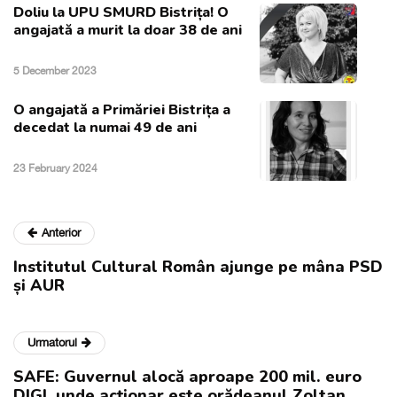
Doliu la UPU SMURD Bistrița! O
angajată a murit la doar 38 de ani
5 December 2023
O angajată a Primăriei Bistrița a
decedat la numai 49 de ani
23 February 2024
Anterior
Institutul Cultural Român ajunge pe mâna PSD
și AUR
Urmatorul
SAFE: Guvernul alocă aproape 200 mil. euro
DIGI, unde acționar este orădeanul Zoltan