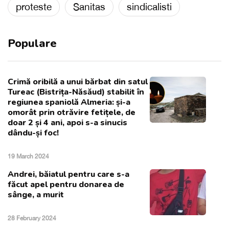
proteste
Sanitas
sindicalisti
Populare
Crimă oribilă a unui bărbat din satul
Tureac (Bistrița-Năsăud) stabilit în
regiunea spaniolă Almeria: și-a
omorât prin otrăvire fetițele, de
doar 2 și 4 ani, apoi s-a sinucis
dându-și foc!
19 March 2024
Andrei, băiatul pentru care s-a
făcut apel pentru donarea de
sânge, a murit
28 February 2024