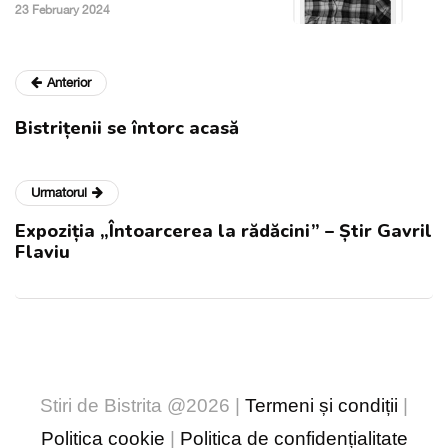
23 February 2024
Anterior
Bistrițenii se întorc acasă
Urmatorul
Expoziția „Întoarcerea la rădăcini” – Știr Gavril
Flaviu
Stiri de Bistrita @2026 |
Termeni și condiții
|
Politica cookie
|
Politica de confidențialitate