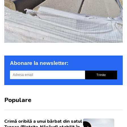
Abonare la newsletter:
Trimite
Populare
Crimă oribilă a unui bărbat din satul
Tureac (Bistrița-Năsăud) stabilit în