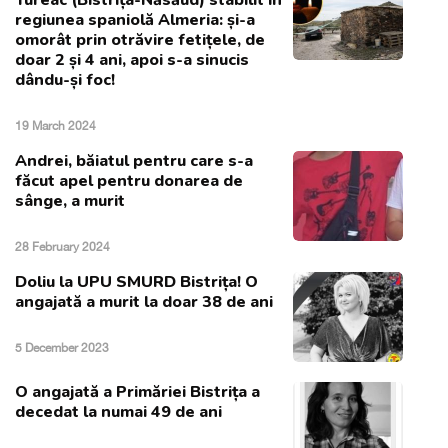
regiunea spaniolă Almeria: și-a
omorât prin otrăvire fetițele, de
doar 2 și 4 ani, apoi s-a sinucis
dându-și foc!
19 March 2024
Andrei, băiatul pentru care s-a
făcut apel pentru donarea de
sânge, a murit
28 February 2024
Doliu la UPU SMURD Bistrița! O
angajată a murit la doar 38 de ani
5 December 2023
O angajată a Primăriei Bistrița a
decedat la numai 49 de ani