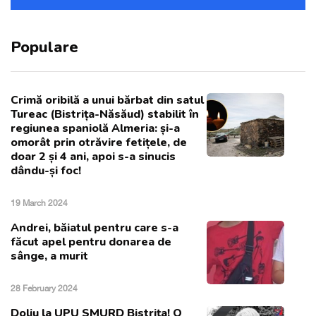
Populare
Crimă oribilă a unui bărbat din satul
Tureac (Bistrița-Năsăud) stabilit în
regiunea spaniolă Almeria: și-a
omorât prin otrăvire fetițele, de
doar 2 și 4 ani, apoi s-a sinucis
dându-și foc!
19 March 2024
Andrei, băiatul pentru care s-a
făcut apel pentru donarea de
sânge, a murit
28 February 2024
Doliu la UPU SMURD Bistrița! O