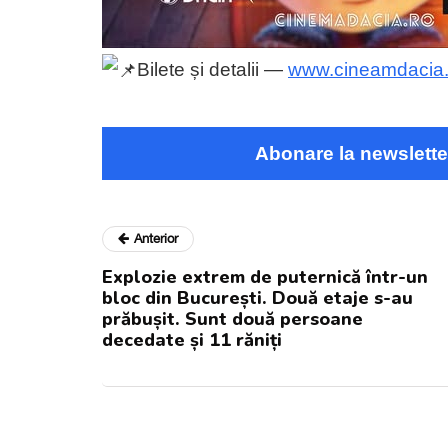
Bilete și detalii —
www.cineamdacia.
Abonare la newslette
Anterior
Explozie extrem de puternică într-un
bloc din București. Două etaje s-au
prăbușit. Sunt două persoane
decedate și 11 răniți