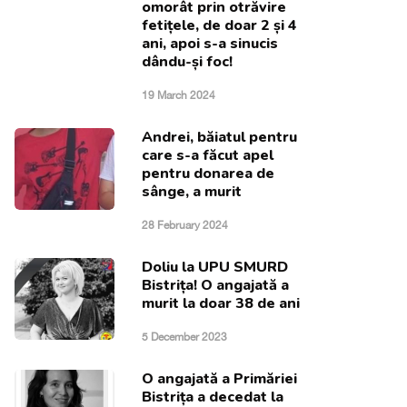
omorât prin otrăvire
fetițele, de doar 2 și 4
ani, apoi s-a sinucis
dându-și foc!
19 March 2024
Andrei, băiatul pentru
care s-a făcut apel
pentru donarea de
sânge, a murit
28 February 2024
Doliu la UPU SMURD
Bistrița! O angajată a
murit la doar 38 de ani
5 December 2023
O angajată a Primăriei
Bistrița a decedat la