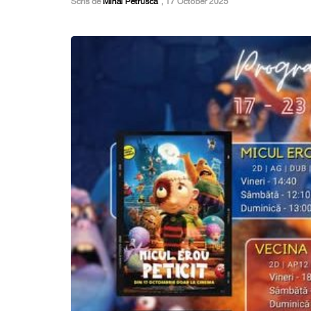
Scris de
Mihai Petrusca
,
17 October 2025