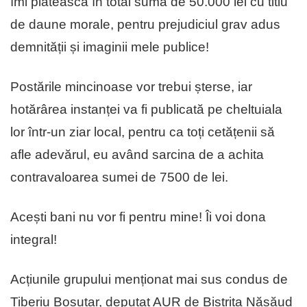
îmi plătească în total suma de 50.000 lei cu titlu
de daune morale, pentru prejudiciul grav adus
demnității și imaginii mele publice!
Postările mincinoase vor trebui șterse, iar
hotărârea instanței va fi publicată pe cheltuiala
lor într-un ziar local, pentru ca toți cetățenii să
afle adevărul, eu având sarcina de a achita
contravaloarea sumei de 7500 de lei.
Acești bani nu vor fi pentru mine! Îi voi dona
integral!
Acțiunile grupului menționat mai sus condus de
Tiberiu Boșutar, deputat AUR de Bistrița Năsăud