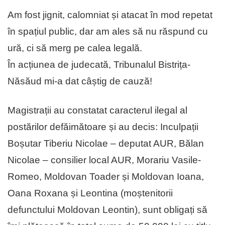
Am fost jignit, calomniat și atacat în mod repetat
în spațiul public, dar am ales să nu răspund cu
ură, ci să merg pe calea legală.
În acțiunea de judecată, Tribunalul Bistrița-
Năsăud mi-a dat câștig de cauză!
Magistrații au constatat caracterul ilegal al
postărilor defăimătoare și au decis: Inculpații
Boșutar Tiberiu Nicolae – deputat AUR, Bălan
Nicolae – consilier local AUR, Morariu Vasile-
Romeo, Moldovan Toader și Moldovan Ioana,
Oana Roxana și Leontina (moștenitorii
defunctului Moldovan Leontin), sunt obligați să