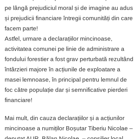
pe lângă prejudiciul moral și de imagine au adus
și prejudicii financiare întregii comunități din care
facem parte!
Astfel, urmare a declarațiilor mincinoase,
activitatea comunei pe linie de administrare a
fondului forestier a fost grav perturbată rezultând
întârzieri majore în acțiunile de exploatare a
masei lemnoase, în principal pentru lemnul de
foc către populație dar și semnificative pierderi
financiare!
Mai mult, din cauza declarațiilor și a acțiunilor
mincinoase a numiților Boșutar Tiberiu Nicolae –
deputat AUR, Bălan Nicolae, – consilier local