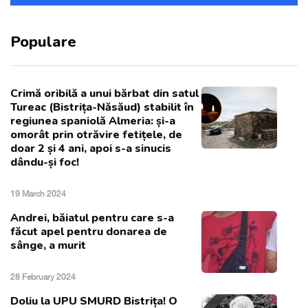
Populare
Crimă oribilă a unui bărbat din satul
Tureac (Bistrița-Năsăud) stabilit în
regiunea spaniolă Almeria: și-a
omorât prin otrăvire fetițele, de
doar 2 și 4 ani, apoi s-a sinucis
dându-și foc!
19 March 2024
Andrei, băiatul pentru care s-a
făcut apel pentru donarea de
sânge, a murit
28 February 2024
Doliu la UPU SMURD Bistrița! O