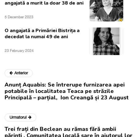
angajată a murit la doar 38 de ani
5 December 2023
O angajată a Primăriei Bistrița a
decedat la numai 49 de ani
23 February 2024
Anterior
Anunț Aquabis: Se întrerupe furnizarea apei
potabile în localitatea Teaca pe străzile
Principală – parțial, Ion Creangă și 23 August
Urmatorul
Trei frați din Beclean au rămas fără ambii
părinți . Comunitatea locală sare în ajutorul lor