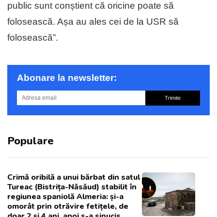
public sunt conștient că oricine poate să
folosească. Așa au ales cei de la USR să
folosească”.
Abonare la newsletter:
Trimite
Populare
Crimă oribilă a unui bărbat din satul
Tureac (Bistrița-Năsăud) stabilit în
regiunea spaniolă Almeria: și-a
omorât prin otrăvire fetițele, de
doar 2 și 4 ani, apoi s-a sinucis