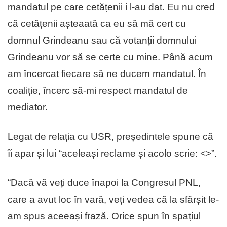
mandatul pe care cetățenii i l-au dat. Eu nu cred
că cetățenii așteaată ca eu să mă cert cu
domnul Grindeanu sau că votanții domnului
Grindeanu vor să se certe cu mine. Până acum
am încercat fiecare să ne ducem mandatul. În
coaliție, încerc să-mi respect mandatul de
mediator.
Legat de relația cu USR, președintele spune că
îi apar și lui “aceleași reclame și acolo scrie: <
>”.
“Dacă vă veți duce înapoi la Congresul PNL,
care a avut loc în vară, veți vedea că la sfârșit le-
am spus aceeași frază. Orice spun în spațiul