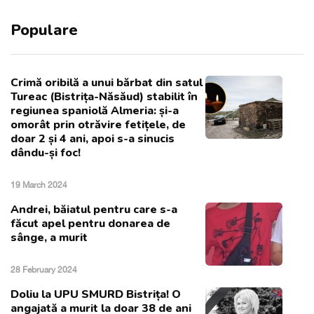
Populare
Crimă oribilă a unui bărbat din satul
Tureac (Bistrița-Năsăud) stabilit în
regiunea spaniolă Almeria: și-a
omorât prin otrăvire fetițele, de
doar 2 și 4 ani, apoi s-a sinucis
dându-și foc!
19 March 2024
Andrei, băiatul pentru care s-a
făcut apel pentru donarea de
sânge, a murit
28 February 2024
Doliu la UPU SMURD Bistrița! O
angajată a murit la doar 38 de ani