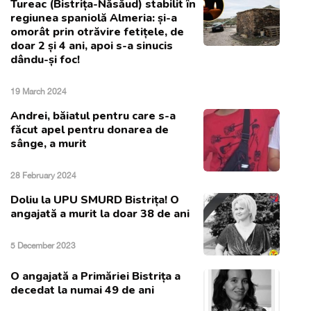
Tureac (Bistrița-Năsăud) stabilit în
regiunea spaniolă Almeria: și-a
omorât prin otrăvire fetițele, de
doar 2 și 4 ani, apoi s-a sinucis
dându-și foc!
19 March 2024
Andrei, băiatul pentru care s-a
făcut apel pentru donarea de
sânge, a murit
28 February 2024
Doliu la UPU SMURD Bistrița! O
angajată a murit la doar 38 de ani
5 December 2023
O angajată a Primăriei Bistrița a
decedat la numai 49 de ani