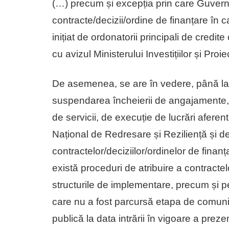
(…) precum și excepția prin care Guvern
contracte/decizii/ordine de finanțare în 
inițiat de ordonatorii principali de credite
cu avizul Ministerului Investițiilor și Pro
De asemenea, se are în vedere, până l
suspendarea încheierii de angajamente, 
de servicii, de execuție de lucrări aferente
Național de Redresare și Reziliență și d
contractelor/deciziilor/ordinelor de fina
există proceduri de atribuire a contractelo
structurile de implementare, precum și pe
care nu a fost parcursă etapa de comunica
publică la data intrării în vigoare a prez