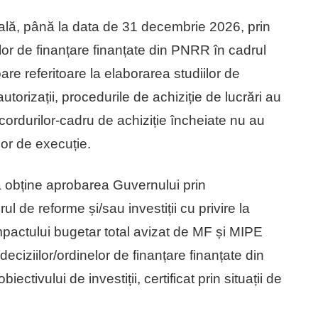
ă, până la data de 31 decembrie 2026, prin
nelor de finanțare finanțate din PNRR în cadrul
are referitoare la elaborarea studiilor de
autorizații, procedurile de achiziție de lucrări au
/acordurilor-cadru de achiziție încheiate nu au
lor de execuție.
a obține aprobarea Guvernului prin
 de reforme și/sau investiții cu privire la
 impactului bugetar total avizat de MF și MIPE
deciziilor/ordinelor de finanțare finanțate din
ectivului de investiții, certificat prin situații de