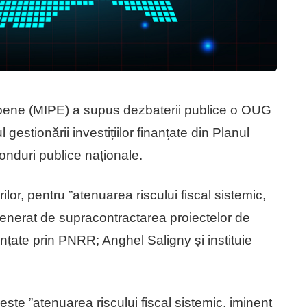
uropene (MIPE) a supus dezbaterii publice o OUG
gestionării investițiilor finanțate din Planul
fonduri publice naționale.
ilor, pentru ”atenuarea riscului fiscal sistemic,
 generat de supracontractarea proiectelor de
nanțate prin PNRR; Anghel Saligny și instituie
ște ”atenuarea riscului fiscal sistemic, iminent