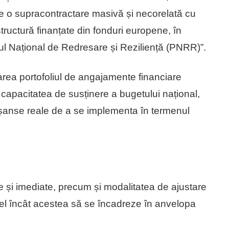
de o supracontractare masivă și necorelată cu
astructură finanțate din fonduri europene, în
nul Național de Redresare și Reziliență (PNRR)”.
rea portofoliul de angajamente financiare
capacitatea de susținere a bugetului național,
 șanse reale de a se implementa în termenul
 și imediate, precum și modalitatea de ajustare
tfel încât acestea să se încadreze în anvelopa