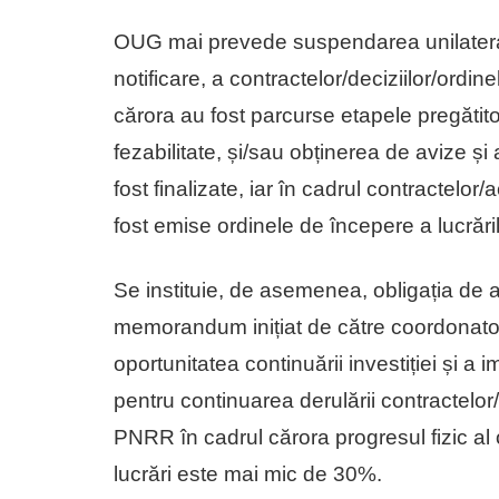
OUG mai prevede suspendarea unilateral
notificare, a contractelor/deciziilor/ordi
cărora au fost parcurse etapele pregătito
fezabilitate, și/sau obținerea de avize și 
fost finalizate, iar în cadrul contractelor
fost emise ordinele de începere a lucrări
Se instituie, de asemenea, obligația de 
memorandum inițiat de către coordonatorul
oportunitatea continuării investiției și a
pentru continuarea derulării contractelor/
PNRR în cadrul cărora progresul fizic al obi
lucrări este mai mic de 30%.