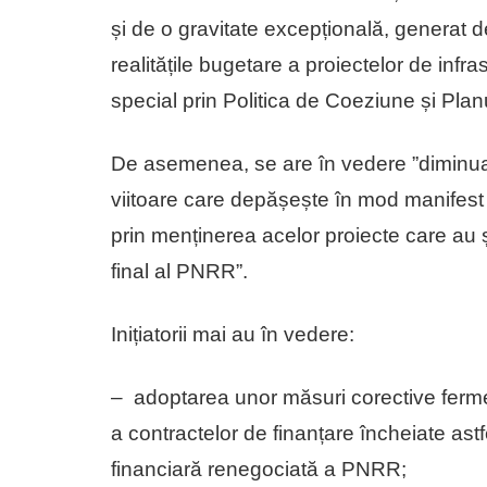
și de o gravitate excepțională, generat 
realitățile bugetare a proiectelor de infr
special prin Politica de Coeziune și Pla
De asemenea, se are în vedere ”diminua
viitoare care depășește în mod manifest 
prin menținerea acelor proiecte care au
final al PNRR”.
Inițiatorii mai au în vedere:
– adoptarea unor măsuri corective ferme
a contractelor de finanțare încheiate as
financiară renegociată a PNRR;