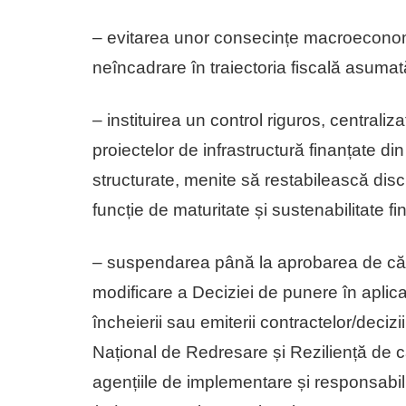
– evitarea unor consecințe macroeconomi
neîncadrare în traiectoria fiscală asumat
– instituirea un control riguros, centraliza
proiectelor de infrastructură finanțate d
structurate, menite să restabilească discip
funcție de maturitate și sustenabilitate fi
– suspendarea până la aprobarea de că
modificare a Deciziei de punere în aplic
încheierii sau emiterii contractelor/decizi
Național de Redresare și Reziliență de că
agențiile de implementare și responsabili