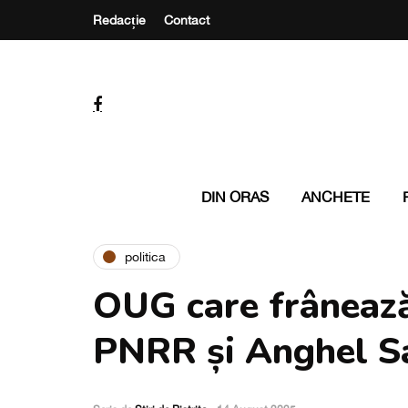
Redacție
Contact
DIN ORAS
ANCHETE
politica
OUG care frânează 
PNRR și Anghel Sa