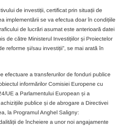
ivului de investiții, certificat prin situații de
a implementării se va efectua doar în condițiile
raficului de lucrări asumat este anterioară datei
de către Ministerul Investițiilor și Proiectelor
 reforme și/sau investiții”, se mai arată în
e efectuare a transferurilor de fonduri publice
obiectul informărilor Comisiei Europene cu
4/24/UE a Parlamentului European și a
achizițiile publice și de abrogare a Directivei
, la Programul Anghel Saligny:
lității de încheiere a unor noi angajamente