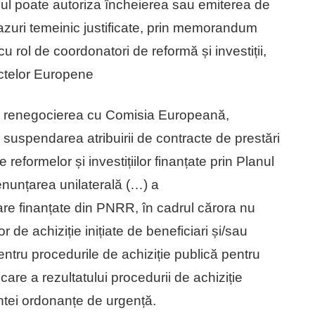
ul poate autoriza încheierea sau emiterea de
cazuri temeinic justificate, prin memorandum
 cu rol de coordonatori de reformă și investiții,
iectelor Europene
a renegocierea cu Comisia Europeană,
suspendarea atribuirii de contracte de prestări
 reformelor și investițiilor finanțate prin Planul
enunțarea unilaterală (…) a
nțare finanțate din PNRR, în cadrul cărora nu
r de achiziție inițiate de beneficiari și/sau
ntru procedurile de achiziție publică pentru
re a rezultatului procedurii de achiziție
entei ordonanțe de urgență.