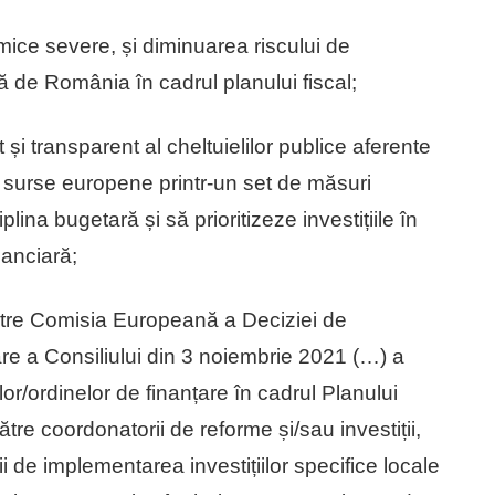
ce severe, și diminuarea riscului de
ă de România în cadrul planului fiscal;
t și transparent al cheltuielilor publice aferente
in surse europene printr-un set de măsuri
lina bugetară și să prioritizeze investițiile în
nanciară;
tre Comisia Europeană a Deciziei de
are a Consiliului din 3 noiembrie 2021 (…) a
ilor/ordinelor de finanțare în cadrul Planului
tre coordonatorii de reforme și/sau investiții,
i de implementarea investițiilor specifice locale