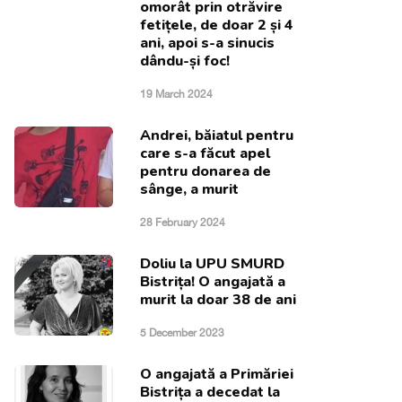
omorât prin otrăvire
fetițele, de doar 2 și 4
ani, apoi s-a sinucis
dându-și foc!
19 March 2024
Andrei, băiatul pentru
care s-a făcut apel
pentru donarea de
sânge, a murit
28 February 2024
Doliu la UPU SMURD
Bistrița! O angajată a
murit la doar 38 de ani
5 December 2023
O angajată a Primăriei
Bistrița a decedat la